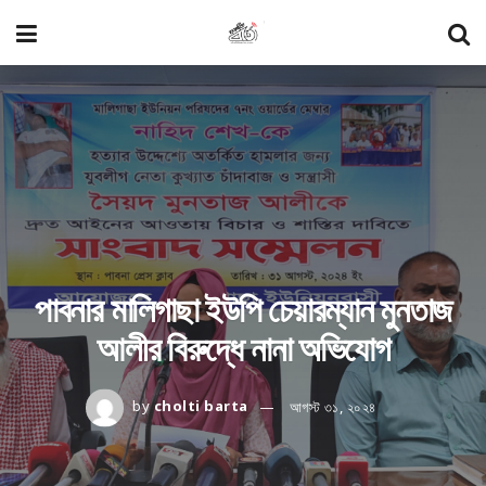
পাবনার মালিগাছা ইউপি চেয়ারম্যান মুনতাজ
আলীর বিরুদ্ধে নানা অভিযোগ
by
cholti barta
আগস্ট ৩১, ২০২৪