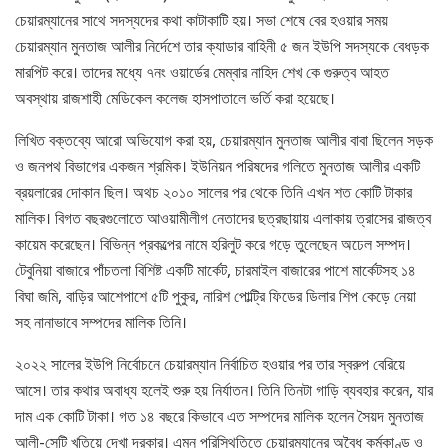
চেয়ারম্যানের সাথে সদস্যদের কথা কাটাকাটি হয়। সভা শেষে বের হওয়ার সময়
চেয়ারম্যান মুনতাজ আলীর নির্দেশে তার ক্যাডার বাহিনী ৫ জন ইউপি সদস্যকে বেধড়ক
মারপিট করে। তাদের মধ্যে ৭নং ওয়ার্ডের মেম্বার নাহিদ শেখ কে গুরুত্ব আহত
অবস্থায় রাজশাহী মেডিকেল কলেজ হাসপাতালে ভর্তি করা হয়েছে।
লিখিত বক্তব্যে আরো অভিযোগ করা হয়, চেয়ারম্যান মুনতাজ আলীর বাবা ছিলেন সড়ক
ও জনপথ বিভাগের একজন শ্রমিক। ইউনিয়ন পরিষদের গলিতে মুনতাজ আলীর একটি
ব্রয়লারের দোকান ছিল। অথচ ২০১০ সালের পর থেকে তিনি এখন শত কোটি টাকার
মালিক। বিগত বছরগুলোতে আওয়ামীলীগ নেতাদের ছত্রছায়ায় এলাকায় ত্রাসের রাজত্ব
কায়েম করেছেন। বিভিন্ন প্রকল্পের নামে হরিলুট করে গড়ে তুলেছেন অঢেল সম্পদ।
টেবুনিয়া বাজারে পাঁচতলা বিশিষ্ট একটি মার্কেট, চারমাইল বাজারের পাশে মার্কেটসহ ১৪
বিঘা জমি, বাড়ির আশেপাশে ৫টি পুকুর, নারিশ পোল্ট্রি ফিডের ডিলার শিপ কেড়ে নেয়া
সহ নানাভাবে সম্পদের মালিক তিনি।
২০২২ সালের ইউপি নির্বােচনে চেয়ারম্যান নির্বাচিত হওয়ার পর তার স্বরুপ বেরিয়ে
আসে। তার কথার অবাধ্য হলেই শুরু হয় নির্যাতন। তিনি তিনটা গাড়ি ব্যবহার করেন, যার
দাম এক কোটি টাকা। গত ১৪ বছরে কিভাবে এত সম্পদের মালিক হলেন সৈয়দ মুনতাজ
আলী-সেটি খতিয়ে দেখা দরকার। এমন পরিস্থিতিতে চেয়ারম্যানের অবৈধ কর্মকাণ্ড ও