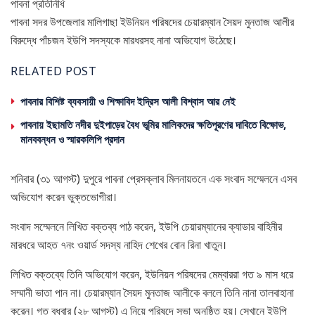
পাবনা প্রতিনিধি
পাবনা সদর উপজেলার মালিগাছা ইউনিয়ন পরিষদের চেয়ারম্যান সৈয়দ মুনতাজ আলীর
বিরুদ্ধে পাঁচজন ইউপি সদস্যকে মারধরসহ নানা অভিযোগ উঠেছে।
RELATED POST
পাবনার বিশিষ্ট ব্যবসায়ী ও শিক্ষাবিদ ইদ্রিস আলী বিশ্বাস আর নেই
পাবনায় ইছামতি নদীর দুইপাড়ের বৈধ ভূমির মালিকদের ক্ষতিপূরণের দাবিতে বিক্ষোভ,
মানববন্ধন ও স্মারকলিপি প্রদান
শনিবার (৩১ আগস্ট) দুপুরে পাবনা প্রেসক্লাব মিলনায়তনে এক সংবাদ সম্মেলনে এসব
অভিযোগ করেন ভুক্তভোগীরা।
সংবাদ সম্মেলনে লিখিত বক্তব্য পাঠ করেন, ইউপি চেয়ারম্যানের ক্যাডার বাহিনীর
মারধরে আহত ৭নং ওয়ার্ড সদস্য নাহিদ শেখের বোন রিনা খাতুন।
লিখিত বক্তব্যে তিনি অভিযোগ করেন, ইউনিয়ন পরিষদের মেম্বাররা গত ৯ মাস ধরে
সম্মানী ভাতা পান না। চেয়ারম্যান সৈয়দ মুনতাজ আলীকে বললে তিনি নানা তালবাহানা
করেন। গত বুধবার (২৮ আগস্ট) এ নিয়ে পরিষদে সভা অনুষ্ঠিত হয়। সেখানে ইউপি