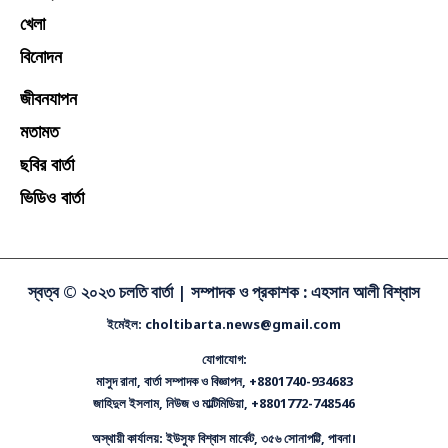
খেলা
বিনোদন
জীবনযাপন
মতামত
ছবির বার্তা
ভিডিও বার্তা
স্বত্ব © ২০২৩ চলতি বার্তা |
সম্পাদক ও প্রকাশক : এহসান আলী বিশ্বাস
ইমেইল: choltibarta.news@gmail.com
যোগাযোগ:
মাসুদ রানা, বার্তা সম্পাদক ও বিজ্ঞাপন, +8801740-934683
জাহিদুল ইসলাম, নিউজ ও মাল্টিমিডিয়া, +8801772-748546
অস্থায়ী কার্যালয়: ইউসুফ বিশ্বাস মার্কেট, ৩৫৬ সোনাপট্টি, পাবনা।