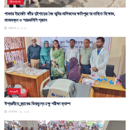
জীবনযাপন
পাবনায় ইছামতি নদীর দুইপাড়ের বৈধ ভূমির মালিকদের ক্ষতিপূরণের দাবিতে বিক্ষোভ,
মানববন্ধন ও স্মারকলিপি প্রদান
অক্টোবর ৬, ২০২৫
ঈশ্বরদী
ঈশ্বরদীতে ব্র্যাকের বিনামূল্যে চক্ষু পরীক্ষা ক্যাম্প
সেপ্টেম্বর ২৬, ২০২৫