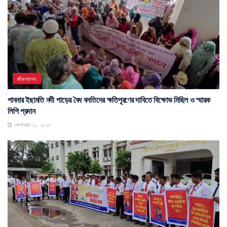
জীবনযাপন
পাবনার ইছামতি নদী পাড়ের বৈধ বসতিদের ক্ষতিপূরণের দাবিতে বিক্ষোভ মিছিল ও স্মারক
লিপি প্রদান
সেপ্টেম্বর ১১, ২০২৫