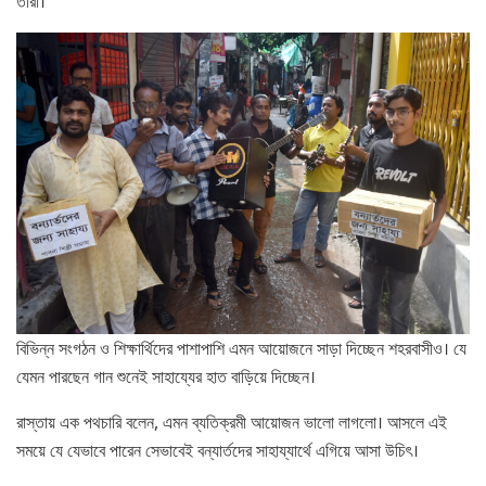
তারা।
বিভিন্ন সংগঠন ও শিক্ষার্থিদের পাশাপাশি এমন আয়োজনে সাড়া দিচ্ছেন শহরবাসীও। যে
যেমন পারছেন গান শুনেই সাহায্যের হাত বাড়িয়ে দিচ্ছেন।
রাস্তায় এক পথচারি বলেন, এমন ব্যতিক্রমী আয়োজন ভালো লাগলো। আসলে এই
সময়ে যে যেভাবে পারেন সেভাবেই বন্যার্তদের সাহায্যার্থে এগিয়ে আসা উচিৎ।