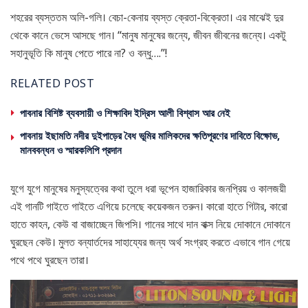
শহরের ব্যস্ততম অলি-গলি। বেচা-কেনায় ব্যস্ত ক্রেতা-বিক্রেতা। এর মাঝেই দুর
থেকে কানে ভেসে আসছে গান। “মানুষ মানুষের জন্যে, জীবন জীবনের জন্যে। একটু
সহানুভূতি কি মানুষ পেতে পারে না? ও বন্ধু….”!
RELATED POST
পাবনার বিশিষ্ট ব্যবসায়ী ও শিক্ষাবিদ ইদ্রিস আলী বিশ্বাস আর নেই
পাবনায় ইছামতি নদীর দুইপাড়ের বৈধ ভূমির মালিকদের ক্ষতিপূরণের দাবিতে বিক্ষোভ,
মানববন্ধন ও স্মারকলিপি প্রদান
যুগে যুগে মানুষের মনুস্যত্বের কথা তুলে ধরা ভূপেন হাজারিকার জনপ্রিয় ও কালজয়ী
এই গানটি গাইতে গাইতে এগিয়ে চলেছে কয়েকজন তরুন। কারো হাতে গিটার, কারো
হাতে কাহন, কেউ বা বাজাচ্ছেন জিপসি। গানের সাথে দান বাক্স নিয়ে দোকানে দোকানে
ঘুরছেন কেউ। মুলত বন্যার্তদের সাহায্যের জন্য অর্থ সংগ্রহ করতে এভাবে গান গেয়ে
পথে পথে ঘুরছেন তারা।