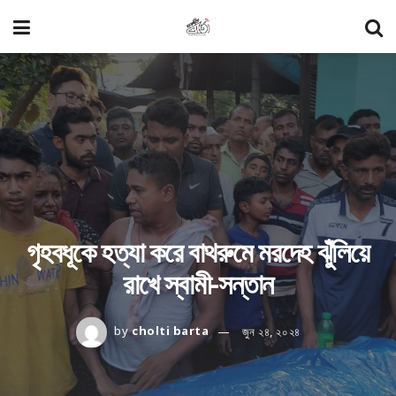
গৃহবধূকে হত্যা করে বাথরুমে মরদেহ ঝুঁলিয়ে
রাখে স্বামী-সন্তান
by
cholti barta
জুন ২৪, ২০২৪