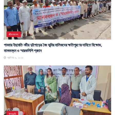
জীবনযাপন
পাবনায় ইছামতি নদীর দুইপাড়ের বৈধ ভূমির মালিকদের ক্ষতিপূরণের দাবিতে বিক্ষোভ,
মানববন্ধন ও স্মারকলিপি প্রদান
অক্টোবর ৬, ২০২৫
ঈশ্বরদী