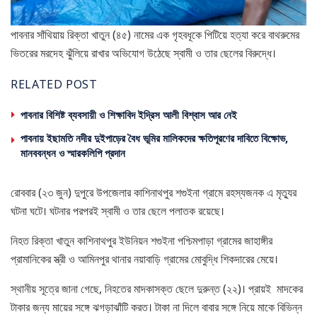
পাবনার সাঁথিয়ায় রিক্তা খাতুন (৪৫) নামের এক গৃহবধূকে পিটিয়ে হত্যা করে বাথরুমের
ভিতরের মরদেহ ঝুঁলিয়ে রাখার অভিযোগ উঠেছে স্বামী ও তার ছেলের বিরুদ্ধে।
RELATED POST
পাবনার বিশিষ্ট ব্যবসায়ী ও শিক্ষাবিদ ইদ্রিস আলী বিশ্বাস আর নেই
পাবনায় ইছামতি নদীর দুইপাড়ের বৈধ ভূমির মালিকদের ক্ষতিপূরণের দাবিতে বিক্ষোভ,
মানববন্ধন ও স্মারকলিপি প্রদান
রোববার (২৩ জুন) দুপুরে উপজেলার কাশিনাথপুর শগুইনা গ্রামে রহস্যজনক এ মৃত্যুর
ঘটনা ঘটে। ঘটনার পরপরই স্বামী ও তার ছেলে পলাতক রয়েছে।
নিহত রিক্তা খাতুন কাশিনাথপুর ইউনিয়ন শগুইনা পশ্চিমপাড়া গ্রামের জাহাঙ্গীর
প্রামানিকের স্ত্রী ও আমিনপুর থানার নয়াবাড়ি গ্রামের মোবুদ্ধি শিকদারের মেয়ে।
স্থানীয় সূত্রে জানা গেছে, নিহতের মাদকাসক্ত ছেলে দুরুন্ত (২২)। প্রায়ই মাদকের
টাকার জন্য মায়ের সঙ্গে ঝগড়াঝাঁটি করত। টাকা না দিলে বাবার সঙ্গে নিয়ে মাকে বিভিন্ন