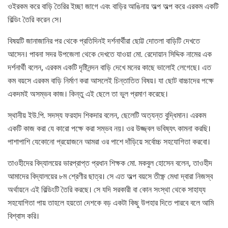
ওইরকম করে বাড়ি তৈরির ইচ্ছা জাগে এবং বাড়ির আঙিনায় অল্প অল্প করে এরকম একটি
বিল্ডিং তৈরি করেন সে।
বিষয়টি জানাজানির পর থেকে প্রতিদিনই দর্শনার্থীরা ছোট্ট দোতলা বাড়িটি দেখতে
আসেন। পাবনা সদর উপজেলা থেকে দেখতে যাওয়া মো. রেদোয়ান সিদ্দিক নামের এক
দর্শনার্থী বলেন, এরকম একটি দৃষ্টিনন্দন বাড়ি দেখে মনের কাছে ভালোই লেগেছে। এত
কম বয়সে এরকম বাড়ি নির্মাণ করা আসলেই চিন্তাতিত বিষয়। যা ছোট বাচ্চাদের পক্ষে
একদমই অসম্ভব কাজ। কিন্তু এই ছেলে তা ভুল প্রমাণ করেছে।
স্থানীয় ইউ.পি. সদস্য ফরহাদ শিকদার বলেন, ছেলেটি অত্যন্ত বুদ্ধিমান। এরকম
একটি কাজ করা যে কারো পক্ষে করা সম্ভব নয়। ওর উজ্জ্বল ভবিষ্যৎ কামনা করছি।
পাশাপাশি যেকোনো প্রয়োজনে আমরা ওর পাশে দাঁড়িয়ে সর্বোচ্চ সহযোগিতা করবো।
তাওহীদের বিদ্যালয়ের ভারপ্রাপ্ত প্রধান শিক্ষক মো. মকবুল হোসেন বলেন, তাওহীদ
আমাদের বিদ্যালয়ের ৮ম শ্রেণীর ছাত্র। সে এত অল্প বয়সে তীক্ষ্ণ মেধা দ্বারা নিজস্ব
অর্থায়নে এই বিল্ডিংটি তৈরি করছে। সে যদি সরকারী বা কোন সংস্থা থেকে সাহায্য
সহযোগিতা পায় তাহলে হয়তো দেশকে বড় একটা কিছু উপহার দিতে পারবে বলে আমি
বিশ্বাস করি।