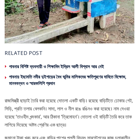
RELATED POST
পাবনার বিশিষ্ট ব্যবসায়ী ও শিক্ষাবিদ ইদ্রিস আলী বিশ্বাস আর নেই
পাবনায় ইছামতি নদীর দুইপাড়ের বৈধ ভূমির মালিকদের ক্ষতিপূরণের দাবিতে বিক্ষোভ,
মানববন্ধন ও স্মারকলিপি প্রদান
রাজমিস্ত্রী ছাড়াই তৈরি করা হয়েছে দোতলা একটি বাড়ি। রয়েছে বাড়িটিতে ঢোকার গেট,
সিড়ি, প্রতি তলায় বেলকনি। সাদা, লাল ও নীল রঙে রঙিনও করা হয়েছে। নাম দেওয়া
হয়েছে ‘তাওহীদ খন্দকার’, আর ঠিকানা ‘ত্রিমোহন’। দোতলা ওই বাড়িটি তৈরি করে তাক
লাগিয়ে দিয়েছে অষ্টম শ্রেণির এক ছাত্র।
জমানো টাকা খরচ করে এবং বাড়ির পাশের পল্লী বিদ্যুৎ সাবস্টেশনের কাজ চলাকালীন