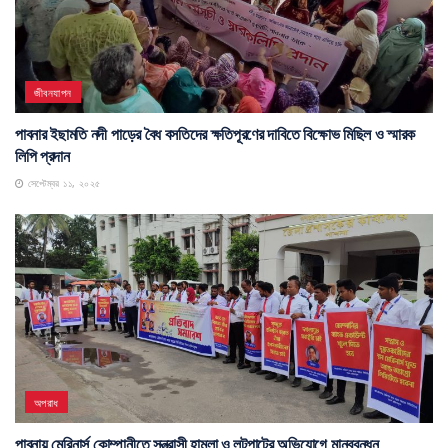
জীবনযাপন
পাবনার ইছামতি নদী পাড়ের বৈধ বসতিদের ক্ষতিপূরণের দাবিতে বিক্ষোভ মিছিল ও স্মারক
লিপি প্রদান
সেপ্টেম্বর ১১, ২০২৫
অপরাধ