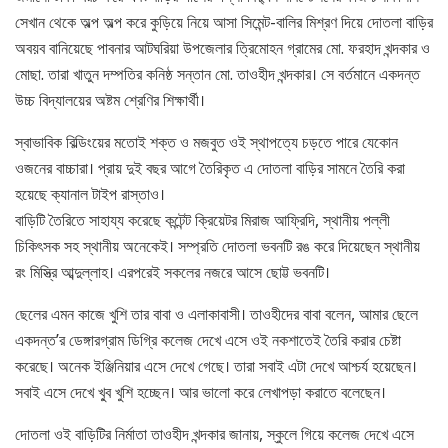
সেখান থেকে অল্প অল্প করে কুড়িয়ে নিয়ে আসা সিমেন্ট-বালির মিশ্রণ দিয়ে দোতলা বাড়ির
অবয়ব বানিয়েছে পাবনার আটঘরিয়া উপজেলার ত্রিমোহন গ্রামের মো. ফরহাদ খন্দকার ও
মোছা. তারা খাতুন দম্পতির কনিষ্ঠ সন্তান মো. তাওহীদ খন্দকার। সে বর্তমানে একদন্ত
উচ্চ বিদ্যালয়ের অষ্টম শ্রেণির শিক্ষার্থী।
স্বাভাবিক বিল্ডিংয়ের মতোই শক্ত ও মজবুত ওই স্থাপত্যে চড়তে পারে যেকোন
ওজনের বাচ্চারা। প্রায় দুই বছর আগে তৈরিকৃত এ দোতলা বাড়ির সামনে তৈরি করা
হয়েছে ক্যানাল টাইপ রাস্তাও।
বাড়িটি তৈরিতে সাহায্য করেছে কন্টেন্ট ক্রিয়েটর মিরাজ আফ্রিদি, স্থানীয় পল্লী
চিকিৎসক সহ স্থানীয় অনেকেই। সম্প্রতি দোতলা ভবনটি রঙ করে দিয়েছেন স্থানীয়
রং মিস্ত্রি আব্দুল্লাহ। এরপরেই সকলের নজরে আসে ছোট্ট ভবনটি।
ছেলের এমন কাজে খুশি তার বাবা ও এলাকাবাসী। তাওহীদের বাবা বলেন, আমার ছেলে
একদন্ত’র ডেঙ্গারগ্রাম ডিগ্রি কলেজ দেখে এসে ওই নকশাতেই তৈরি করার চেষ্টা
করেছে। অনেক ইঞ্জিনিয়ার এসে দেখে গেছে। তারা সবাই এটা দেখে আশ্চর্য হয়েছেন।
সবাই এসে দেখে খু্ব খুশি হচ্ছেন। আর ভালো করে লেখাপড়া করাতে বলেছেন।
দোতলা ওই বাড়িটির নির্মাতা তাওহীদ খন্দকার জানায়, স্কুলে গিয়ে কলেজ দেখে এসে