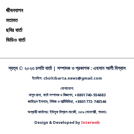
বিনোদন
জীবনযাপন
মতামত
ছবির বার্তা
ভিডিও বার্তা
স্বত্ব © ২০২৩ চলতি বার্তা |
সম্পাদক ও প্রকাশক : এহসান আলী বিশ্বাস
ইমেইল: choltibarta.news@gmail.com
যোগাযোগ:
মাসুদ রানা, বার্তা সম্পাদক ও বিজ্ঞাপন, +8801740-934683
জাহিদুল ইসলাম, নিউজ ও মাল্টিমিডিয়া, +8801772-748546
অস্থায়ী কার্যালয়: ইউসুফ বিশ্বাস মার্কেট, ৩৫৬ সোনাপট্টি, পাবনা।
Design & Developed by
Interweb