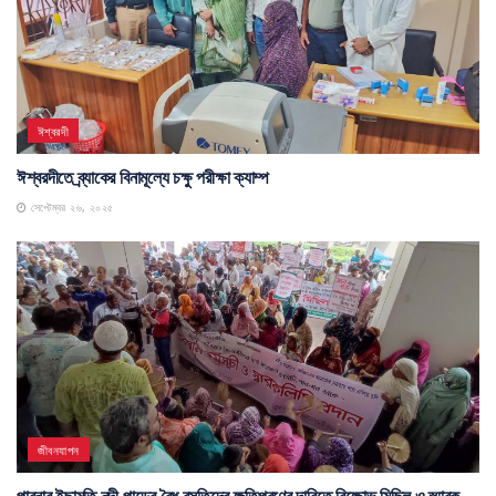
ঈশ্বরদী
ঈশ্বরদীতে ব্র্যাকের বিনামূল্যে চক্ষু পরীক্ষা ক্যাম্প
সেপ্টেম্বর ২৬, ২০২৫
জীবনযাপন
পাবনার ইছামতি নদী পাড়ের বৈধ বসতিদের ক্ষতিপূরণের দাবিতে বিক্ষোভ মিছিল ও স্মারক