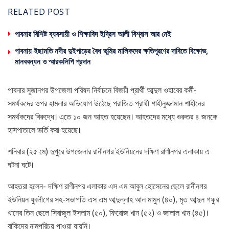
RELATED POST
পাবনার বিশিষ্ট ব্যবসায়ী ও শিক্ষাবিদ ইদ্রিস আলী বিশ্বাস আর নেই
পাবনায় ইছামতি নদীর দুইপাড়ের বৈধ ভূমির মালিকদের ক্ষতিপূরণের দাবিতে বিক্ষোভ,
মানববন্ধন ও স্মারকলিপি প্রদান
পাবনার সুজানগর উপজেলা পরিষদ নির্বাচনে বিজয়ী প্রার্থী আব্দুল ওহাবের কর্মী-
সমর্থকদের ওপর হামলার অভিযোগ উঠেছে পরাজিত প্রার্থী শাহীনুজ্জামান শাহীনের
সমর্থকদের বিরুদ্ধে।‌ এতে ১০ জন‌ আহত হয়েছেন। আহতদের মধ্যে গুরুতর ৪ জনকে
হাসপাতালে ভর্তি করা হয়েছে।
শনিবার (২৫ মে) দুপুরে উপজেলার রানীনগর ইউনিয়নের দক্ষিণ রাণীনগর এলাকায় এ
ঘটনা ঘটে।
আহতরা হলেন- দক্ষিণ রাণীনগর এলাকার এস এম আবুল হোসেনের ছেলে রানীনগর
ইউনিয়ন যুবলীগের সহ-সভাপতি এস এম আব্দুল্লাহ আল মামুন (৪০), মৃত আব্দুল গফুর
খানের তিন ছেলে সিরাজুল ইসলাম (৫০), ফিরোজ খান (৫২) ও জালাল খান (৪৫)।
বাকিদের নামপরিচয় পাওয়া যায়নি।