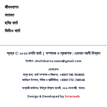
জীবনযাপন
মতামত
ছবির বার্তা
ভিডিও বার্তা
স্বত্ব © ২০২৩ চলতি বার্তা |
সম্পাদক ও প্রকাশক : এহসান আলী বিশ্বাস
ইমেইল: choltibarta.news@gmail.com
যোগাযোগ:
মাসুদ রানা, বার্তা সম্পাদক ও বিজ্ঞাপন, +8801740-934683
জাহিদুল ইসলাম, নিউজ ও মাল্টিমিডিয়া, +8801772-748546
অস্থায়ী কার্যালয়: ইউসুফ বিশ্বাস মার্কেট, ৩৫৬ সোনাপট্টি, পাবনা।
Design & Developed by
Interweb