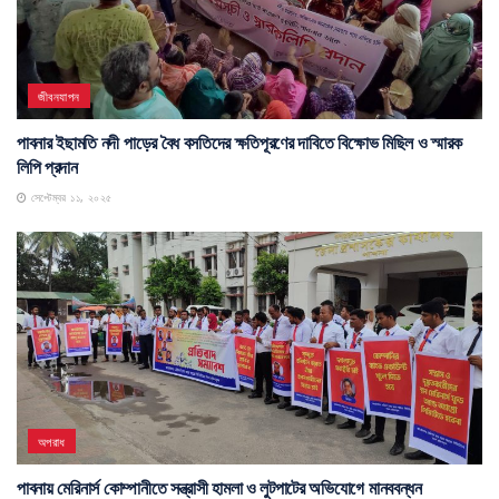
জীবনযাপন
পাবনার ইছামতি নদী পাড়ের বৈধ বসতিদের ক্ষতিপূরণের দাবিতে বিক্ষোভ মিছিল ও স্মারক
লিপি প্রদান
সেপ্টেম্বর ১১, ২০২৫
অপরাধ
পাবনায় মেরিনার্স কোম্পানীতে সন্ত্রাসী হামলা ও লুটপাটের অভিযোগে মানববন্ধন