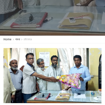
Home
পাবনা
চাটমোহর