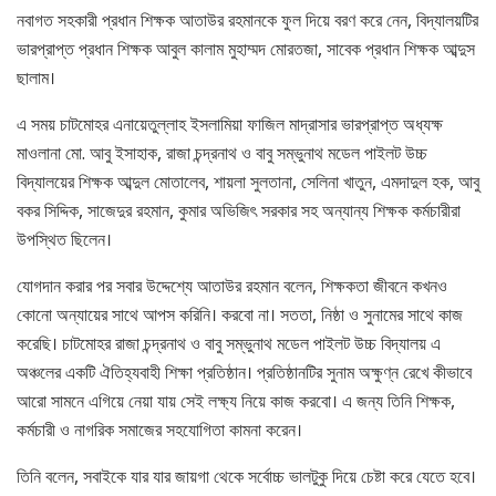
নবাগত সহকারী প্রধান শিক্ষক আতাউর রহমানকে ফুল দিয়ে বরণ করে নেন, বিদ্যালয়টির
ভারপ্রাপ্ত প্রধান শিক্ষক আবুল কালাম মুহাম্মদ মোরতজা, সাবেক প্রধান শিক্ষক আব্দুস
ছালাম।
এ সময় চাটমোহর এনায়েতুল্লাহ ইসলামিয়া ফাজিল মাদ্রাসার ভারপ্রাপ্ত অধ্যক্ষ
মাওলানা মো. আবু ইসাহাক, রাজা চন্দ্রনাথ ও বাবু সম্ভুনাথ মডেল পাইলট উচ্চ
বিদ্যালয়ের শিক্ষক আব্দুল মোতালেব, শায়লা সুলতানা, সেলিনা খাতুন, এমদাদুল হক, আবু
বকর সিদ্দিক, সাজেদুর রহমান, কুমার অভিজিৎ সরকার সহ অন্যান্য শিক্ষক কর্মচারীরা
উপস্থিত ছিলেন।
যোগদান করার পর সবার উদ্দেশ্যে আতাউর রহমান বলেন, শিক্ষকতা জীবনে কখনও
কোনো অন্যায়ের সাথে আপস করিনি। করবো না। সততা, নিষ্ঠা ও সুনামের সাথে কাজ
করেছি। চাটমোহর রাজা চন্দ্রনাথ ও বাবু সম্ভুনাথ মডেল পাইলট উচ্চ বিদ্যালয় এ
অঞ্চলের একটি ঐতিহ্যবাহী শিক্ষা প্রতিষ্ঠান। প্রতিষ্ঠানটির সুনাম অক্ষুণ্ন রেখে কীভাবে
আরো সামনে এগিয়ে নেয়া যায় সেই লক্ষ্য নিয়ে কাজ করবো। এ জন্য তিনি শিক্ষক,
কর্মচারী ও নাগরিক সমাজের সহযোগিতা কামনা করেন।
তিনি বলেন, সবাইকে যার যার জায়গা থেকে সর্বোচ্চ ভালটুকু দিয়ে চেষ্টা করে যেতে হবে।