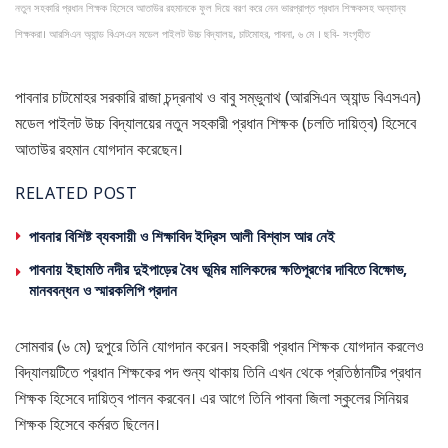
নতুন সহকারি প্রধান শিক্ষক হিসেবে আতাউর রহমানকে ফুল দিয়ে বরণ করে নেন ভারপ্রাপ্ত প্রধান শিক্ষকসহ অন্যান্য
শিক্ষকরা। আরসিএন অ্যান্ড বিএসএন মডেল পাইলট উচ্চ বিদ্যালয়, চাটমোহর, পাবনা, ৬ মে । ছবি- সংগৃহীত
পাবনার চাটমোহর সরকারি রাজা চন্দ্রনাথ ও বাবু সম্ভুনাথ (আরসিএন অ্যান্ড বিএসএন)
মডেল পাইলট উচ্চ বিদ্যালয়ের নতুন সহকারী প্রধান শিক্ষক (চলতি দায়িত্ব) হিসেবে
আতাউর রহমান যোগদান করেছেন।
RELATED POST
পাবনার বিশিষ্ট ব্যবসায়ী ও শিক্ষাবিদ ইদ্রিস আলী বিশ্বাস আর নেই
পাবনায় ইছামতি নদীর দুইপাড়ের বৈধ ভূমির মালিকদের ক্ষতিপূরণের দাবিতে বিক্ষোভ,
মানববন্ধন ও স্মারকলিপি প্রদান
সোমবার (৬ মে) দুপুরে তিনি যোগদান করেন। সহকারী প্রধান শিক্ষক যোগদান করলেও
বিদ্যালয়টিতে প্রধান শিক্ষকের পদ শুন্য থাকায় তিনি এখন থেকে প্রতিষ্ঠানটির প্রধান
শিক্ষক হিসেবে দায়িত্ব পালন করবেন। এর আগে তিনি পাবনা জিলা স্কুলের সিনিয়র
শিক্ষক হিসেবে কর্মরত ছিলেন।