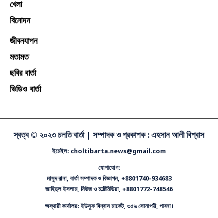
খেলা
বিনোদন
জীবনযাপন
মতামত
ছবির বার্তা
ভিডিও বার্তা
স্বত্ব © ২০২৩ চলতি বার্তা |
সম্পাদক ও প্রকাশক : এহসান আলী বিশ্বাস
ইমেইল: choltibarta.news@gmail.com
যোগাযোগ:
মাসুদ রানা, বার্তা সম্পাদক ও বিজ্ঞাপন, +8801740-934683
জাহিদুল ইসলাম, নিউজ ও মাল্টিমিডিয়া, +8801772-748546
অস্থায়ী কার্যালয়: ইউসুফ বিশ্বাস মার্কেট, ৩৫৬ সোনাপট্টি, পাবনা।