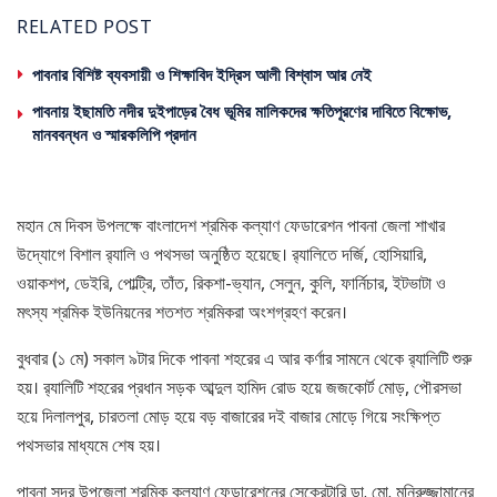
RELATED POST
পাবনার বিশিষ্ট ব্যবসায়ী ও শিক্ষাবিদ ইদ্রিস আলী বিশ্বাস আর নেই
পাবনায় ইছামতি নদীর দুইপাড়ের বৈধ ভূমির মালিকদের ক্ষতিপূরণের দাবিতে বিক্ষোভ,
মানববন্ধন ও স্মারকলিপি প্রদান
মহান মে দিবস উপলক্ষে বাংলাদেশ শ্রমিক কল্যাণ ফেডারেশন পাবনা জেলা শাখার
উদ্যােগে বিশাল র‍্যালি ও পথসভা অনুষ্ঠিত হয়েছে। র‍্যালিতে দর্জি, হোসিয়ারি,
ওয়াকশপ, ডেইরি, পোল্ট্রি, তাঁত, রিকশা-ভ্যান, সেলুন, কুলি, ফার্নিচার, ইটভাটা ও
মৎস্য শ্রমিক ইউনিয়নের শতশত শ্রমিকরা অংশগ্রহণ করেন।
বুধবার (১ মে) সকাল ৯টার দিকে পাবনা শহরের এ আর কর্ণার সামনে থেকে র‍্যালিটি শুরু
হয়। র‍্যালিটি শহরের প্রধান সড়ক আব্দুল হামিদ রোড হয়ে জজকোর্ট মোড়, পৌরসভা
হয়ে দিলালপুর, চারতলা মোড় হয়ে বড় বাজারের দই বাজার মোড়ে গিয়ে সংক্ষিপ্ত
পথসভার মাধ্যমে শেষ হয়।
পাবনা সদর উপজেলা শ্রমিক কল্যাণ ফেডারেশনের সেক্রেটারি ডা. মো. মনিরুজ্জামানের