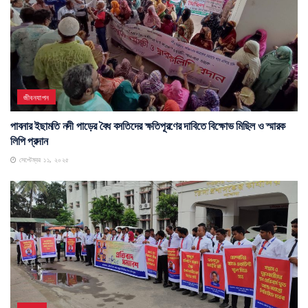
জীবনযাপন
পাবনার ইছামতি নদী পাড়ের বৈধ বসতিদের ক্ষতিপূরণের দাবিতে বিক্ষোভ মিছিল ও স্মারক
লিপি প্রদান
সেপ্টেম্বর ১১, ২০২৫