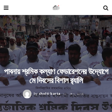
পাবনায় শ্রমিক কল্যাণ ফেডারেশনের উদ্যােগে
মে দিবসের বিশাল র‍্যালি
by
cholti barta
মে ১, ২০২৪