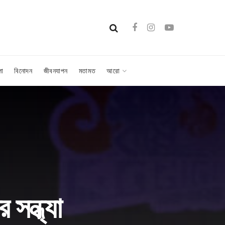
লা
বিনোদন
জীবনযাপন
মতামত
আরো
 সন্ধ্যা