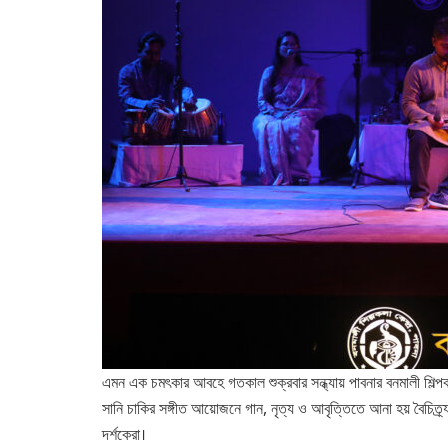
এমন এক চমৎকার আবহে গতকাল শুক্রবার সন্ধ্যায় পাবনার বনমালী শিল্পকলা 
সানি চাকির সঙ্গীত আয়োজনে গান, নৃত্য ও আবৃত্তিতে আনা হয় বৈচিত্র্য।
দর্শকেরা।