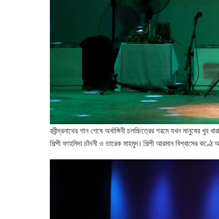
রবীন্দ্রনাথের গান শেষে অর্ধাঙ্গিনী চলচ্চিত্রের গরমে যখন মানুষের খু
শিল্পী ফাহমিদা চাঁদনী ও তারেক মাহমুদ। শিল্পী আরমান বিশ্বাসের কণ্ঠ