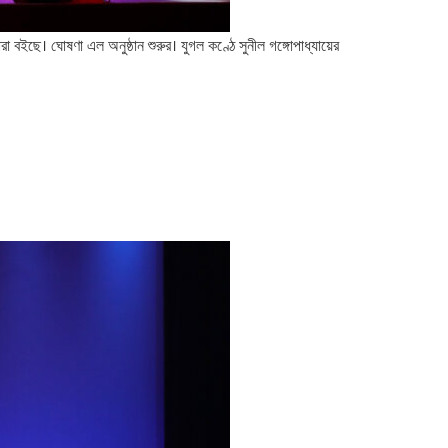
া বইছে। ঘোষণা এল অনুষ্ঠান শুরুর। যুগল কণ্ঠে সুনীল গঙ্গোপাধ্যায়ের