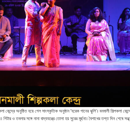
কেন্দ্রে অনুষ্ঠিত হয়ে গেল সাংস্কৃতিক অনুষ্ঠান ‘হরেক গানের ঝুলি’। বনমালী শিল্পকলা কেন্দ
 গিটার ও তবলার সঙ্গে নানা বাদ্যযন্ত্রে তোলা হয় সুরের মূর্ছনা। বৈশাখের তপ্ত দিন শেষে সন