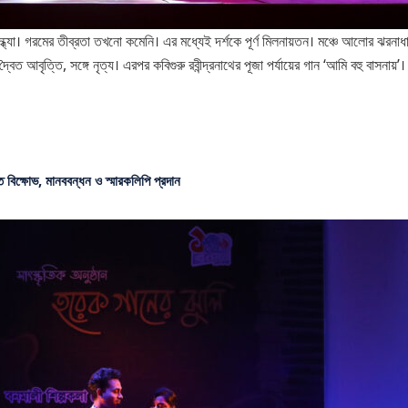
্ধ্যা। গরমের তীব্রতা তখনো কমেনি। এর মধ্যেই দর্শকে পূর্ণ মিলনায়তন। মঞ্চে আলোর ঝরনাধার
্বৈত আবৃত্তি, সঙ্গে নৃত্য। এরপর কবিগুরু রবীন্দ্রনাথের পূজা পর্যায়ের গান ‘আমি বহু বাসনায়’।
ে বিক্ষোভ, মানববন্ধন ও স্মারকলিপি প্রদান