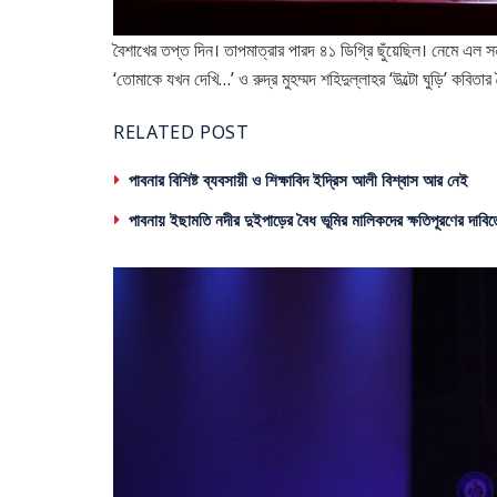
বৈশাখের তপ্ত দিন। তাপমাত্রার পারদ ৪১ ডিগ্রি ছুঁয়েছিল। নেমে এল সন
‘তোমাকে যখন দেখি…’ ও রুদ্র মুহম্মদ শহিদুল্লাহর ‘উল্টো ঘুড়ি’ কবিতার দ
RELATED POST
পাবনার বিশিষ্ট ব্যবসায়ী ও শিক্ষাবিদ ইদ্রিস আলী বিশ্বাস আর নেই
পাবনায় ইছামতি নদীর দুইপাড়ের বৈধ ভূমির মালিকদের ক্ষতিপূরণের দাবিত