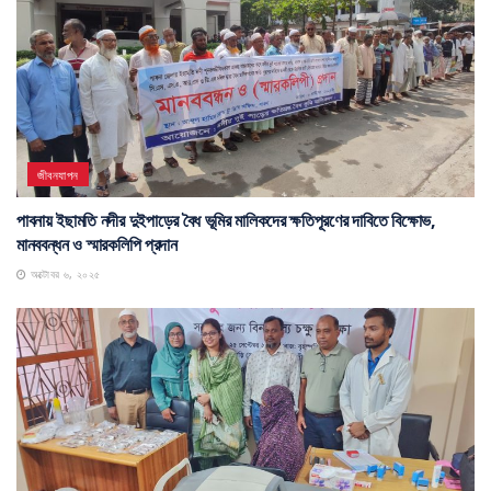
জীবনযাপন
পাবনায় ইছামতি নদীর দুইপাড়ের বৈধ ভূমির মালিকদের ক্ষতিপূরণের দাবিতে বিক্ষোভ,
মানববন্ধন ও স্মারকলিপি প্রদান
অক্টোবর ৬, ২০২৫