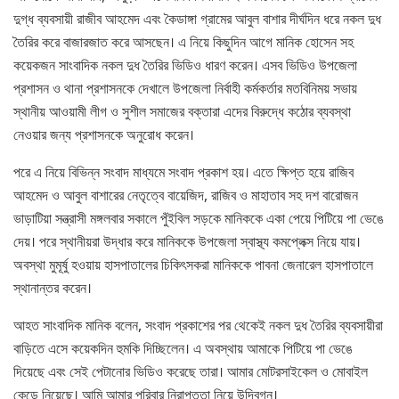
দুগ্ধ ব্যবসায়ী রাজীব আহমেদ এবং কৈডাঙ্গা গ্রামের আবুল বাশার দীর্ঘদিন ধরে নকল দুধ
তৈরির করে বাজারজাত করে আসছেন। এ নিয়ে কিছুদিন আগে মানিক হোসেন সহ
কয়েকজন সাংবাদিক নকল দুধ তৈরির ভিডিও ধারণ করেন। এসব ভিডিও উপজেলা
প্রশাসন ও থানা প্রশাসনকে দেখালে উপজেলা নির্বাহী কর্মকর্তার মতবিনিময় সভায়
স্থানীয় আওয়ামী লীগ ও সুশীল সমাজের বক্তারা এদের বিরুদ্ধে কঠোর ব্যবস্থা
নেওয়ার জন্য প্রশাসনকে অনুরোধ করেন।
পরে এ নিয়ে বিভিন্ন সংবাদ মাধ্যমে সংবাদ প্রকাশ হয়। এতে ক্ষিপ্ত হয়ে রাজিব
আহমেদ ও আবুল বাশারের নেতৃত্বে বায়েজিদ, রাজিব ও মাহাতাব সহ দশ বারোজন
ভাড়াটিয়া সন্ত্রাসী মঙ্গলবার সকালে পুঁইবিল সড়কে মানিককে একা পেয়ে পিটিয়ে পা ভেঙে
দেয়। পরে স্থানীয়রা উদ্ধার করে মানিককে উপজেলা স্বাস্থ্য কমপ্লেক্স নিয়ে যায়।
অবস্থা মুমূর্ষু হওয়ায় হাসপাতালের চিকিৎসকরা মানিককে পাবনা জেনারেল হাসপাতালে
স্থানান্তর করেন।
আহত সাংবাদিক মানিক বলেন, সংবাদ প্রকাশের পর থেকেই নকল দুধ তৈরির ব্যবসায়ীরা
বাড়িতে এসে কয়েকদিন হুমকি দিচ্ছিলেন। এ অবস্থায় আমাকে পিটিয়ে পা ভেঙে
দিয়েছে এবং সেই পেটানোর ভিডিও করেছে তারা। আমার মোটরসাইকেল ও মোবাইল
কেড়ে নিয়েছে। আমি আমার পরিবার নিরাপত্তা নিয়ে উদ্বিগ্ন।