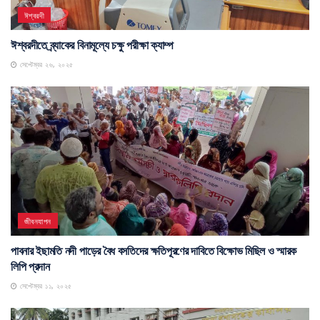
ঈশ্বরদী
ঈশ্বরদীতে ব্র্যাকের বিনামূল্যে চক্ষু পরীক্ষা ক্যাম্প
সেপ্টেম্বর ২৬, ২০২৫
জীবনযাপন
পাবনার ইছামতি নদী পাড়ের বৈধ বসতিদের ক্ষতিপূরণের দাবিতে বিক্ষোভ মিছিল ও স্মারক
লিপি প্রদান
সেপ্টেম্বর ১১, ২০২৫