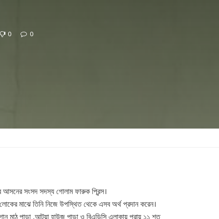
0
0
র আসনের সংসদ সদস্য গোলাম ফারুক প্রিন্স।
িক লোকের মাঝে তিনি নিজে উপস্থিত থেকে এসব অর্থ প্রদান করেন।
ন মাঠ পাড়া ,আটুয়া হাউজ পাড়া ও বিএডিসি এলাকায় প্রায় ১১ শত