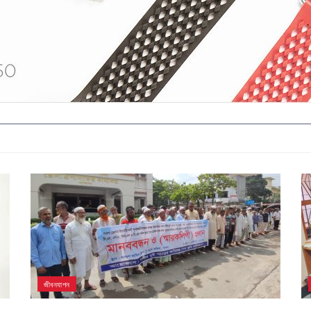
জীবনযাপন