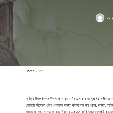
by
Home
পাবনা
পবিত্র ঈদুল ফিতর উপলক্ষে পাবনা পৌর এলাকার সহস্রাধিক গরীব অসহ
সোমবার বিকেলে পৌর এলাকার আটুয়া কলাবাগান মাঠ পাড়া, আটুয়া, আ
সংসদ সদস্য গোলাম ফারুক প্রিন্সের একান্ত ব্যক্তিগত সহকারি কামরুজ্