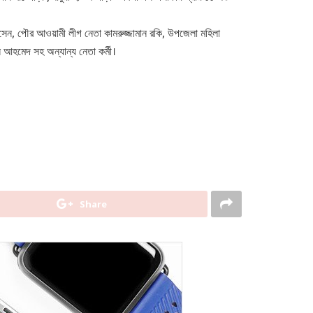
সেন, পৌর আওয়ামী লীগ নেতা কামরুজ্জামান রকি, উপজেলা মহিলা
 আহমেদ সহ অন্যান্য নেতা কর্মী।
Share