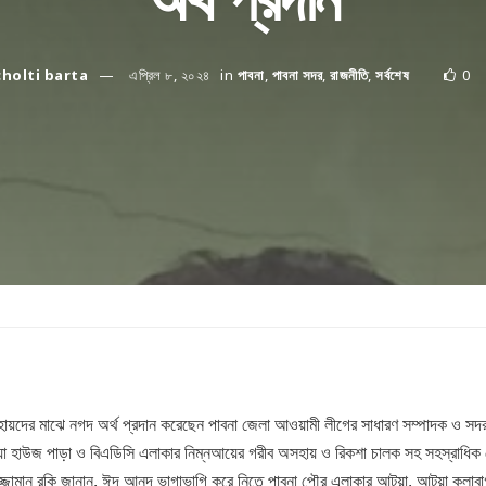
cholti barta
এপ্রিল ৮, ২০২৪
in
পাবনা
,
পাবনা সদর
,
রাজনীতি
,
সর্বশেষ
0
ায়দের মাঝে নগদ অর্থ প্রদান করেছেন পাবনা জেলা আওয়ামী লীগের সাধারণ সম্পাদক ও সদ
টুয়া হাউজ পাড়া ও বিএডিসি এলাকার নিম্নআয়ের গরীব অসহায় ও রিকশা চালক সহ সহস্রাধ
জামান রকি জানান, ঈদ আনন্দ ভাগাভাগি করে নিতে পাবনা পৌর এলাকার আটুয়া, আটুয়া কলাবাগা