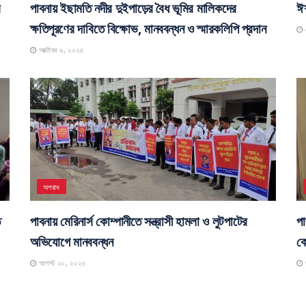
র
পাবনায় ইছামতি নদীর দুইপাড়ের বৈধ ভূমির মালিকদের
ঈশ
ক্ষতিপূরণের দাবিতে বিক্ষোভ, মানববন্ধন ও স্মারকলিপি প্রদান
স
অক্টোবর ৬, ২০২৫
অপরাধ
ে
পাবনায় মেরিনার্স কোম্পানীতে সন্ত্রাসী হামলা ও লুটপাটের
পা
অভিযোগে মানববন্ধন
কো
আগস্ট ২০, ২০২৫