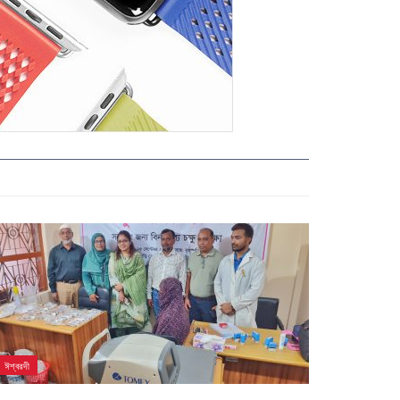
ঈশ্বরদী