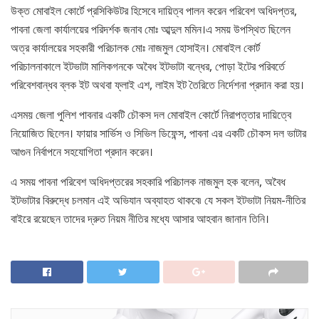
উক্ত মোবাইল কোর্টে প্রসিকিউটর হিসেবে দায়িত্ব পালন করেন পরিবেশ অধিদপ্তর,
পাবনা জেলা কার্যালয়ের পরিদর্শক জনাব মোঃ আব্দুল মমিন।এ সময় উপস্থিত ছিলেন
অত্র কার্যালয়ের সহকারী পরিচালক মোঃ নাজমুল হোসাইন। মোবাইল কোর্ট
পরিচালনাকালে ইটভাটা মালিকগনকে অবৈধ ইটভাটা বন্ধের, পোড়া ইটের পরিবর্তে
পরিবেশবান্ধব ব্লক ইট অথবা ফ্লাই এশ, লাইম ইট তৈরিতে নির্দেশনা প্রদান করা হয়।
এসময় জেলা পুলিশ পাবনার একটি চৌকস দল মোবাইল কোর্টে নিরাপত্তার দায়িত্বে
নিয়োজিত ছিলেন। ফায়ার সার্ভিস ও সিভিল ডিফেন্স, পাবনা এর একটি চৌকস দল ভাটার
আগুন নির্বাপনে সহযোগিতা প্রদান করেন।
এ সময় পাবনা পরিবেশ অধিদপ্তরের সহকারি পরিচালক নাজমুল হক বলেন, অবৈধ
ইটভাটার বিরুদ্ধে চলমান এই অভিযান অব্যাহত থাকবে৷ যে সকল ইটভাটা নিয়ম-নীতির
বাইরে রয়েছেন তাদের দ্রুত নিয়ম নীতির মধ্যে আসার আহবান জানান তিনি।