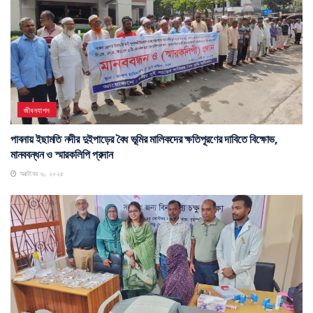
জীবনযাপন
পাবনায় ইছামতি নদীর দুইপাড়ের বৈধ ভূমির মালিকদের ক্ষতিপূরণের দাবিতে বিক্ষোভ,
মানববন্ধন ও স্মারকলিপি প্রদান
অক্টোবর ৬, ২০২৫