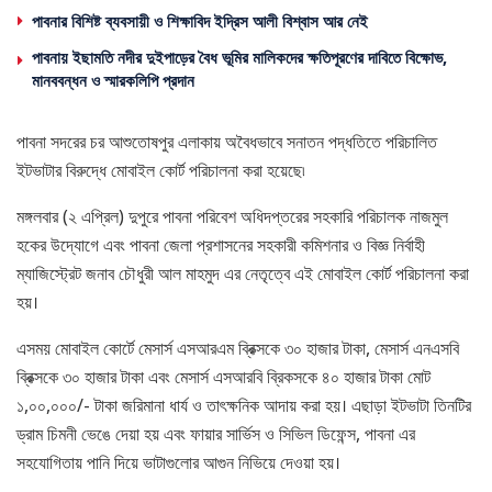
পাবনার বিশিষ্ট ব্যবসায়ী ও শিক্ষাবিদ ইদ্রিস আলী বিশ্বাস আর নেই
পাবনায় ইছামতি নদীর দুইপাড়ের বৈধ ভূমির মালিকদের ক্ষতিপূরণের দাবিতে বিক্ষোভ,
মানববন্ধন ও স্মারকলিপি প্রদান
পাবনা সদরের চর আশুতোষপুর এলাকায় অবৈধভাবে সনাতন পদ্ধতিতে পরিচালিত
ইটভাটার বিরুদ্ধে মোবাইল কোর্ট পরিচালনা করা হয়েছে৷
মঙ্গলবার (২ এপ্রিল) দুপুরে পাবনা পরিবেশ অধিদপ্তরের সহকারি পরিচালক নাজমুল
হকের উদ্যোগে এবং পাবনা জেলা প্রশাসনের সহকারী কমিশনার ও বিজ্ঞ নির্বাহী
ম্যাজিস্ট্রেট জনাব চৌধুরী আল মাহমুদ এর নেতৃত্বে এই মোবাইল কোর্ট পরিচালনা করা
হয়।
এসময় মোবাইল কোর্টে মেসার্স এসআরএম ব্রিক্সকে ৩০ হাজার টাকা, মেসার্স এনএসবি
ব্রিক্সকে ৩০ হাজার টাকা এবং মেসার্স এসআরবি ব্রিকসকে ৪০ হাজার টাকা মোট
১,০০,০০০/- টাকা জরিমানা ধার্য ও তাৎক্ষনিক আদায় করা হয়। এছাড়া ইটভাটা তিনটির
ড্রাম চিমনী ভেঙে দেয়া হয় এবং ফায়ার সার্ভিস ও সিভিল ডিফেন্স, পাবনা এর
সহযোগিতায় পানি দিয়ে ভাটাগুলোর আগুন নিভিয়ে দেওয়া হয়।