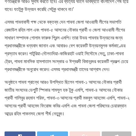
গণতন্ত্রকে আরও সুদীর্ঘ করতে হবে। এর ব্যত্যয় ঘটলে ভবিষ্যতে বাংলাদেশ শেষ হয়ে
যাবে। যতটুকু উন্নয়ন করেছি সেটুকু থাকবে না।’
এসময় পাবনাবাসী পক্ষ থেকে বক্তব্য দেন পাবনা জেলা আওয়ামী লীগের সভাপতি
রেজাউল রহিম লাল এবং পাবনা-৫ আসনের নৌকার প্রার্থী ও জেলা আওয়ামী লীগের
সাধারণ সম্পাদক গোলাম ফারুক প্রিন্স এমপি। তারা উভয় পাবনার উন্নয়নের জন্য
প্রধানমন্ত্রীকে ধন্যবাদ জানান এবং আবারও বেশ কয়েকটি উন্নয়নমুলক কর্মকাণ্ডের
প্রস্তাব করেন। পাটুরিয়া-দৌলতদিয়া-কাজিরহাট ওয়াই সিস্টেমে সেতু, ঢাকা-পাবনা
ট্রেন, পাবনা মানসিক হাসপাতাল সংস্কার ও ঈশ্বরদী বিমানবন্দর কয়েকটি প্রকল্প চেয়ে
প্রধানমন্ত্রীকে অনুরোধ করেন। এসময় প্রধানমন্ত্রী তাদের আশ্বাস দেন।
অনুষ্ঠানে পাবনা প্রান্থে আরও উপস্থিত ছিলেন পাবনা-১ আসনের নৌকার প্রার্থী
জাতীয় সংসদের ডেপুুটি স্পিকার শামসুল হক টুকু এমপি, পাবনা-৪ আসনের নৌকার
প্রার্থী গালিবুর রহমান শরিফ, পাবনা-৩ আসনের প্রার্থী মকবুল আহমেদ এমপি, পাবনা-২
আসনের প্রার্থী আহমেদ ফিরোজ কবির এমপি এবং পাবনা জেলা পরিষদের চেয়ারম্যান
আব্দুর রহিম পাকনসহ জেলা শীর্ষ নেতৃবৃন্দ।