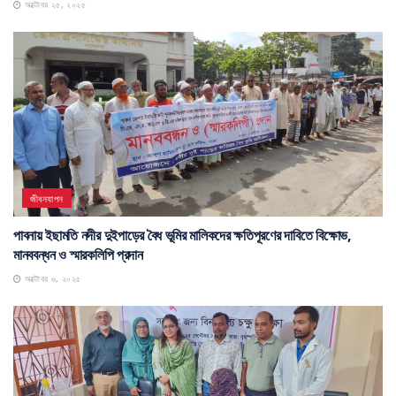
অক্টোবর ২৫, ২০২৫
জীবনযাপন
পাবনায় ইছামতি নদীর দুইপাড়ের বৈধ ভূমির মালিকদের ক্ষতিপূরণের দাবিতে বিক্ষোভ,
মানববন্ধন ও স্মারকলিপি প্রদান
অক্টোবর ৬, ২০২৫