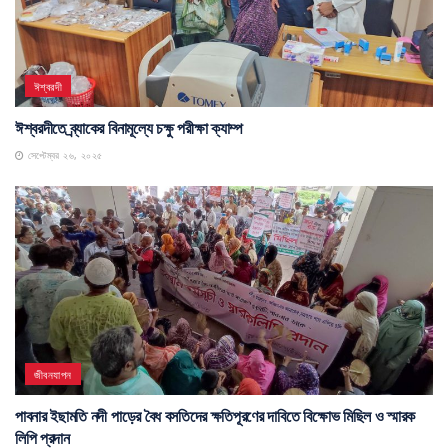
ঈশ্বরদী
ঈশ্বরদীতে ব্র্যাকের বিনামূল্যে চক্ষু পরীক্ষা ক্যাম্প
সেপ্টেম্বর ২৬, ২০২৫
জীবনযাপন
পাবনার ইছামতি নদী পাড়ের বৈধ বসতিদের ক্ষতিপূরণের দাবিতে বিক্ষোভ মিছিল ও স্মারক
লিপি প্রদান