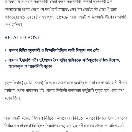
অবৈধভাবে সংবিধান লঙ্ঘনকারী, সেনা রুলস লঙ্ঘনকারী, ক্ষমতা দখলকারী এক
জেনারেলের পকেট থেকে যে দল তৈরি হয়েছে, সেই দল ভোটের কি বোঝে? তারা
গণতন্ত্রের মানে বোঝে? এমন প্রশ্ন রেখেছেন প্রধানমন্ত্রী ও আওয়ামী লীগের সভাপতি
শেখ হাসিনা।
RELATED POST
পাবনার বিশিষ্ট ব্যবসায়ী ও শিক্ষাবিদ ইদ্রিস আলী বিশ্বাস আর নেই
পাবনায় ইছামতি নদীর দুইপাড়ের বৈধ ভূমির মালিকদের ক্ষতিপূরণের দাবিতে বিক্ষোভ,
মানববন্ধন ও স্মারকলিপি প্রদান
বৃহস্পতিবার (২১ ডিসেম্বর) বিকেলে তেজগাঁওয়ে অবস্থিত ঢাকা জেলা আওয়ামী লীগের
কার্যালয় থেকে পাবনাসহ পাঁচ জেলার নির্বাচনী জনসভায় ভার্চুয়ালি যুক্ত হয়ে এসব কথা
বলেন তিনি।
প্রধানমন্ত্রী বলেন, ‘বিএনপি নির্বাচনে আসবে না। নির্বাচনে আসবে কিভাবে ২০০৮ সালের
নির্বাচনে ফলাফলটা কি ছিল? বিএনপির নেতৃত্বে ২০ দলীয় জোট মাত্র পেয়েছিল ৩০টা