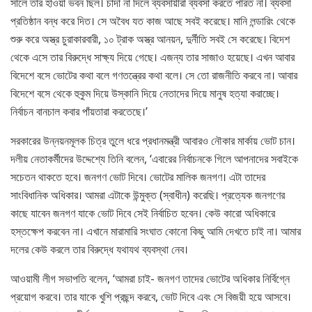
সালে তার হাওয়া ভবন ছিল। চাঁদা না দিলে ব্যবসায়ীরা ব্যবসা করতে পারত না। ব্যবসা
প্রতিষ্ঠান বন্ধ করে দিত। সে অবৈধ যত কাজ আছে সবই করেছে। মানি লন্ডারিং থেকে
শুরু করে অস্ত্র চুরাকারবারী, ১০ ট্রাক অস্ত্র আনয়ন, দুর্নীতি সবই সে করেছে। বিদেশ
থেকে এসে তার বিরুদ্ধে সাক্ষ্য দিয়ে গেছে। এজন্য তার সাজাও হয়েছে। এখন আবার
বিদেশে বসে ভোটের কথা বলে গণতন্ত্রের কথা বলে। সে তো রাজনীতি করবে না। আবার
বিদেশে বসে থেকে হুকুম দিয়ে উস্কানি দিয়ে নেতাদের দিয়ে মানুষ হত্যা করাচ্ছে।
নির্বাচন বানচাল কবার পাঁয়তারা করতেছে।’
সরকারের উন্নয়নমূলক চিত্র তুলে ধরে প্রধানমন্ত্রী আবারও নৌকার মার্কায় ভোট চান।
দলীয় নেতাকর্মীদের উদ্দেশ্যে তিনি বলেন, ‘এবারের নির্বাচনকে গিলে আপনাদের সবাইকে
সচেতন থাকতে হবে। জনগণ ভোট দিবে। ভোটের মালিক জনগণ। এটা তাদের
সাংবিধানিক অধিকার। আমরা এটাকে উন্মুক্ত (স্বাধীন) করেছি। প্রত্যেক জনগণের
কাছে যাবেন জনগণ যাকে ভোট দিবে সেই নির্বাচিত হবেন। কেউ কারো অধিকারে
হস্তক্ষেপ করবেন না। এখানে মারামারি সংঘাত কোনো কিছু আমি দেখতে চাই না। আমার
দলের কেউ করলে তার বিরুদ্ধে যথাযথ ব্যবস্থা নেব।
আওয়ামী লীগ সভাপতি বলেন, ‘আমরা চাই- জনগণ তাদের ভোটের অধিকার নির্বিগ্নে
প্রয়োগ করবে। তার যাকে খুশি প্রছন্দ করবে, ভোট দিবে এবং সে বিজয়ী হয়ে আসবে।