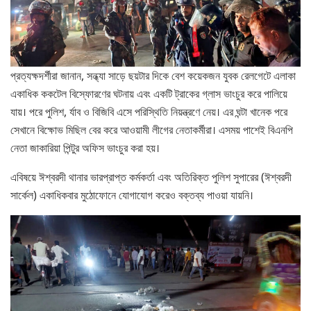
প্রত্যক্ষদর্শীরা জানান, সন্ধ্যা সাড়ে ছয়টার দিকে বেশ কয়েকজন যুবক রেলগেটে এলাকা
একাধিক ককটেল বিস্ফোরণের ঘটনায় এবং একটি ট্রাকের গ্লাস ভাংচুর করে পালিয়ে
যায়। পরে পুলিশ, র্যাব ও বিজিবি এসে পরিস্থিতি নিয়ন্ত্রণে নেয়। এর ঘন্টা খানেক পরে
সেখানে বিক্ষোভ মিছিল বের করে আওয়ামী লীগের নেতাকর্মীরা। এসময় পাশেই বিএনপি
নেতা জাকারিয়া পিন্টুর অফিস ভাংচুর করা হয়।
এবিষয়ে ঈশ্বরদী থানার ভারপ্রাপ্ত কর্মকর্তা এবং অতিরিক্ত পুলিশ সুপারের (ঈশ্বরদী
সার্কেল) একাধিকবার মুঠোফোনে যোগাযোগ করেও বক্তব্য পাওয়া যায়নি।