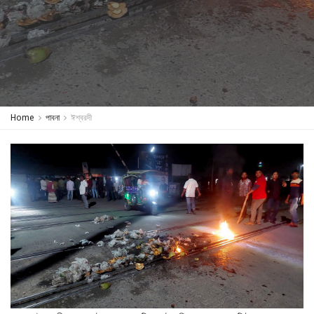
Home
পাবনা
ঈশ্বরদী