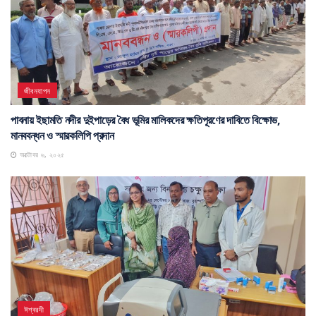
জীবনযাপন
পাবনায় ইছামতি নদীর দুইপাড়ের বৈধ ভূমির মালিকদের ক্ষতিপূরণের দাবিতে বিক্ষোভ,
মানববন্ধন ও স্মারকলিপি প্রদান
অক্টোবর ৬, ২০২৫