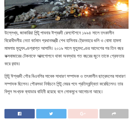
উল্লেখ্য, জাকারিয়া পিন্টু পাবনার ঈশ্বরদী রেলস্টেশনে ১৯৯৪ সালে তৎকালীন
বিরোধীদলীয় নেতা বর্তমান প্রধানমন্ত্রী শেখ হাসিনার ট্রেনবহরে গুলি ও বোমা হামলা
মামলায় মৃত্যুদণ্ডপ্রাপ্ত আসামি। ২০১৯ সালে মৃত্যুদণ্ডের আদেশের পর তিন বছর
কক্সবাজারের টেকনাফে আত্মগোপনে থাকা অবস্থায় গত বছরের জুনে তাকে গ্রেফতার
করে র‌্যাব।
পিন্টু ঈশ্বরদী পৌর বিএনপির সাবেক সাধারণ সম্পাদক ও তৎকালীন ছাত্রদলের সাধারণ
সম্পাদক ছিলেন। পৌরসভা নির্বাচনে পিন্টু মেয়র পদে প্রতিদ্বন্দ্বিতা করেছিলেন। তার
বিপুল সংখ্যক ক্যাডার বাহিনী রয়েছে বলে লোকমুখে আলোচনা আছে।