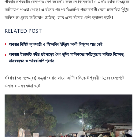
পাবনার ঈশ্বরদীর রেলগেটে বেশ কয়েকটি ককটেল বিস্ফোরণ ও একটি ট্রাক ভাঙচুরের
অভিযোগ পাওয়া গেছে। এ ঘটনার পর পর বিএনপির প্রভাবশালী নেতা জাকারিয়া পিন্টুর
অফিস ভাংচুরের অভিযোগ উঠেছে। তবে এসব ঘটনায় কেউ হতাহত হয়নি।
RELATED POST
পাবনার বিশিষ্ট ব্যবসায়ী ও শিক্ষাবিদ ইদ্রিস আলী বিশ্বাস আর নেই
পাবনায় ইছামতি নদীর দুইপাড়ের বৈধ ভূমির মালিকদের ক্ষতিপূরণের দাবিতে বিক্ষোভ,
মানববন্ধন ও স্মারকলিপি প্রদান
রবিবার (০৫ নভেম্বর) সন্ধ্যা ও রাত সাড়ে আটটার দিকে ঈশ্বরদী শহরের রেলগেটে
এলাকায় এসব ঘটনা ঘটে।