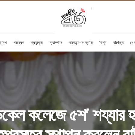
লাদেশ
পরিবেশ
প্রযুক্তি
ক্যাম্পাস
সাহিত্য-সংস্কৃতি
বিশ্ব
বাণিজ্য
খে
িকেল কলেজে ৫শ’ শয্যার 
িপ্রস্তর স্থাপন করলেন রাষ্