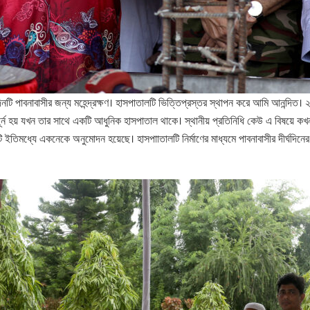
 দিনটি পাবনাবাসীর জন্য মহেন্দ্রক্ষণ। হাসপাতালটি ভিত্তিপ্রস্তর স্থাপন করে আমি আনন্দি
্ন হয় যখন তার সাথে একটি আধুনিক হাসপাতাল থাকে। স্থানীয় প্রতিনিধি কেউ এ বিষয়ে কখনও 
টি ইতিমধ্যে একনেকে অনুমোদন হয়েছে। হাসপাাতালটি নির্মাণের মাধ্যমে পাবনাবাসীর দীর্ঘদিন