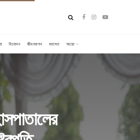
লা
বিনোদন
জীবনযাপন
মতামত
আরো
হাসপাতালের
ট্রপতি