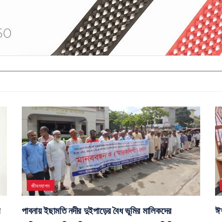
জীবনযাপন
র
পাবনায় ইছামতি নদীর দুইপাড়ের বৈধ ভূমির মালিকদের
ঈশ