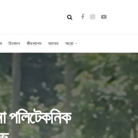
লা
বিনোদন
জীবনযাপন
মতামত
আরো
বনা পলিটেকনিক
োভ