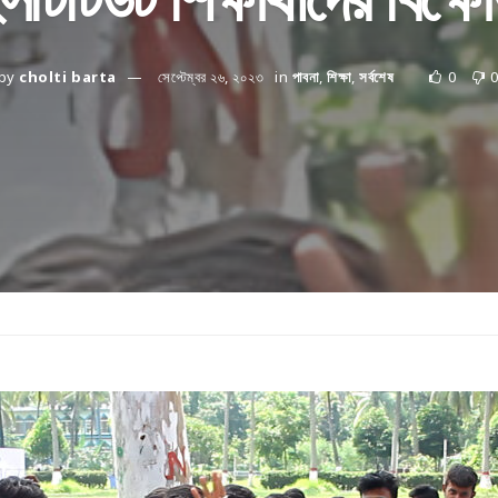
by
cholti barta
সেপ্টেম্বর ২৬, ২০২৩
in
পাবনা
,
শিক্ষা
,
সর্বশেষ
0