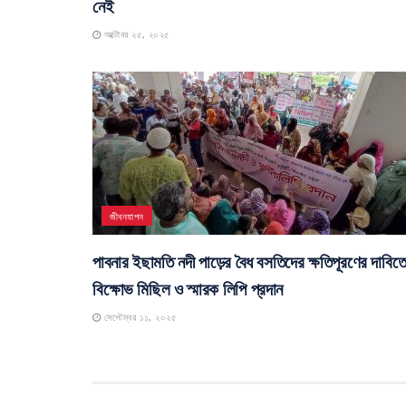
নেই
অক্টোবর ২৫, ২০২৫
জীবনযাপন
পাবনার ইছামতি নদী পাড়ের বৈধ বসতিদের ক্ষতিপূরণের দাবিত
বিক্ষোভ মিছিল ও স্মারক লিপি প্রদান
সেপ্টেম্বর ১১, ২০২৫