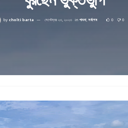
by
cholti barta
সেপ্টেম্বর ২৩, ২০২৩
in
পাবনা
,
সর্বশেষ
0
0