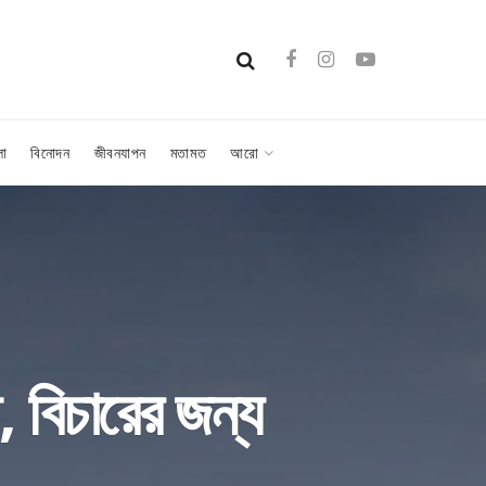
লা
বিনোদন
জীবনযাপন
মতামত
আরো
া, বিচারের জন্য