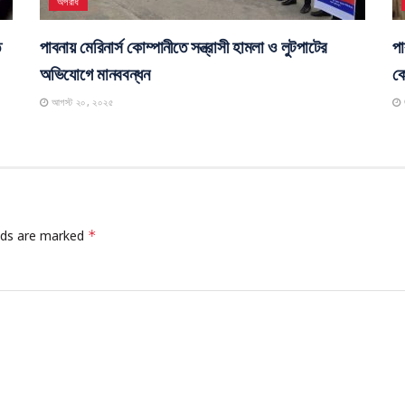
অপরাধ
ে
পাবনায় মেরিনার্স কোম্পানীতে সন্ত্রাসী হামলা ও লুটপাটের
পা
অভিযোগে মানববন্ধন
কো
আগস্ট ২০, ২০২৫
elds are marked
*