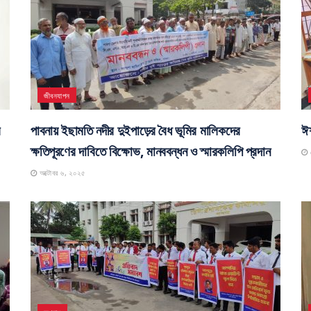
জীবনযাপন
র
পাবনায় ইছামতি নদীর দুইপাড়ের বৈধ ভূমির মালিকদের
ঈশ
ক্ষতিপূরণের দাবিতে বিক্ষোভ, মানববন্ধন ও স্মারকলিপি প্রদান
স
অক্টোবর ৬, ২০২৫