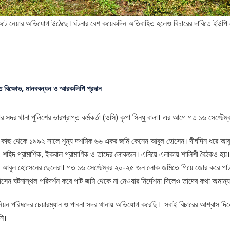
েটে নেয়ার অভিযোগ উঠেছে। ঘটনার বেশ কয়েকদিন অতিবাহিত হলেও বিচারের দাবিতে ইউপি চেয
ে বিক্ষোভ, মানববন্ধন ও স্মারকলিপি প্রদান
বনার সদর থানা পুলিশের ভারপ্রাপ্ত কর্মকর্তা (ওসি) কৃপা সিন্ধু বালা। এর আগে গত ১৬ সেপ্টে
রীদের কাছ থেকে ১৯৯২ সালে শূন্য দশমিক ৬৬ একর জমি কেনেন আবুল হোসেন। দীর্ঘদিন ধ
শহিদ প্রামাণিক, ইকবাল প্রামাণিক ও তাদের লোকজন। এনিয়ে এলাকায় শালিশী বৈঠকও হয়। 
আবুল হোসেনের ছেলেরা। গত ১৬ সেপ্টেম্বর ২০-২৫ জন লোক জমিতে গিয়ে জোর করে পাট ক
ঘটনাস্থল পরিদর্শন করে পাট জমি থেকে না নেওয়ার নির্দেশনা দিলেও তাদের কথা অমান্য কর
উনিয়ন পরিষদের চেয়ারম্যান ও পাবনা সদর থানায় অভিযোগ করেছি। সবাই বিচারের আশ্বাস দ
নি।