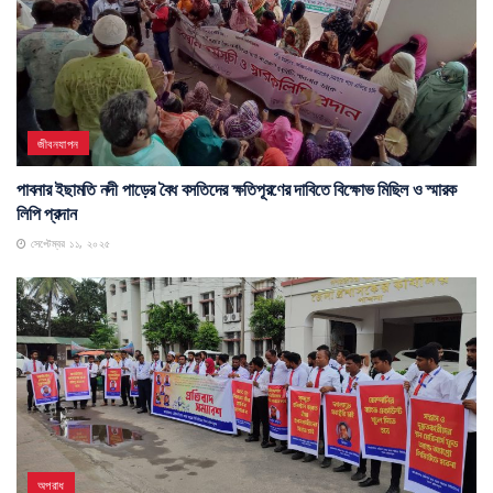
জীবনযাপন
পাবনার ইছামতি নদী পাড়ের বৈধ বসতিদের ক্ষতিপূরণের দাবিতে বিক্ষোভ মিছিল ও স্মারক
লিপি প্রদান
সেপ্টেম্বর ১১, ২০২৫
অপরাধ