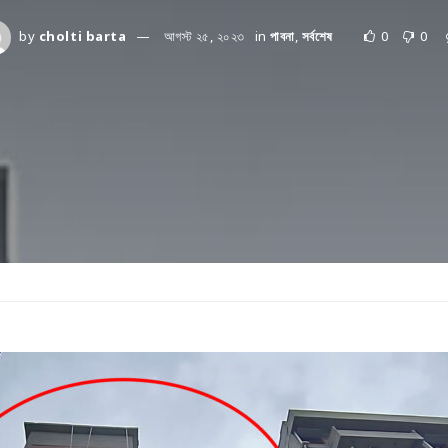
by
cholti barta
আগস্ট ২৫, ২০২৩
in
পাবনা
,
সর্বশেষ
0
0