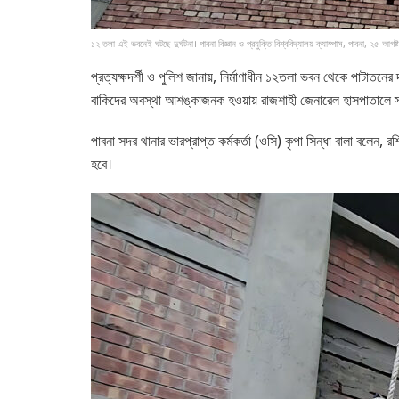
১২ তলা এই ভবনেই ঘটছে দুর্ঘটনা। পাবনা বিজ্ঞান ও প্রযুক্তি বিশ্ববিদ্যালয় ক্যাম্পাস, পাবনা, ২৫ আগষ্ট
প্রত্যক্ষদর্শী ও পুলিশ জানায়, নির্মাণাধীন ১২তলা ভবন থেকে পাটাত
বাকিদের অবস্থা আশঙ্কাজনক হওয়ায় রাজশাহী জেনারেল হাসপাতালে 
পাবনা সদর থানার ভারপ্রাপ্ত কর্মকর্তা (ওসি) কৃপা সিন্ধা বালা বলেন
হবে।