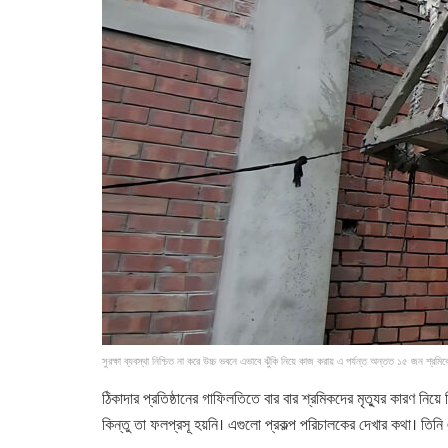
সুরক্ষা ব্যবস্থা নিশ্চিত না করে উচ্চ ভবনে এভাবে ঝুঁকি নিয়ে কাজ করায় এ পর্যন্ত অন্তত ১৫ জন শ্রমিকের 
ঠিকাদার প্রতিষ্ঠানের গাফিলতিতে বার বার শ্রমিকদের মৃত্যুর কারণ নিয়ে
কিন্তু তা ফলপ্রসূ হয়নি। এগুলো প্রকল্প পরিচালকের দেখার কথা। তিন