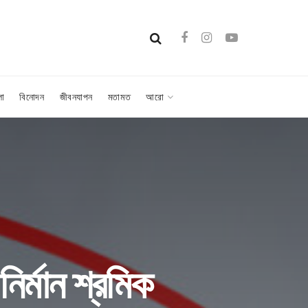
লা
বিনোদন
জীবনযাপন
মতামত
আরো
ির্মান শ্রমিক