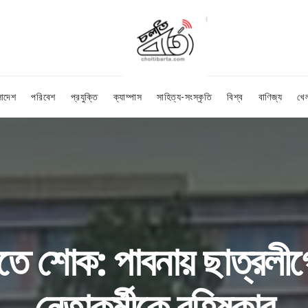
লাদেশ
পরিবেশ
প্রযুক্তি
ক্যাম্পাস
সাহিত্য-সংস্কৃতি
বিশ্ব
বাণিজ্য
খে
যুতে শোক: পাবনায় ছাত্র
নেতাকর্মীকে বহিষ্কার