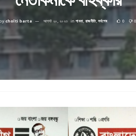
by
cholti barta
আগস্ট ২০, ২০২৩
in
পাবনা
,
রাজনীতি
,
সর্বশেষ
0