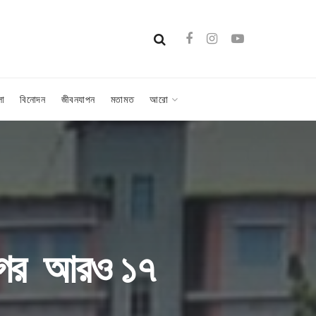
লা
বিনোদন
জীবনযাপন
মতামত
আরো
লীগের আরও ১৭