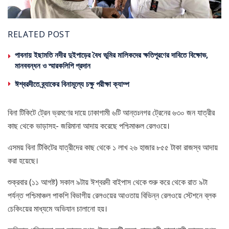
RELATED POST
পাবনায় ইছামতি নদীর দুইপাড়ের বৈধ ভূমির মালিকদের ক্ষতিপূরণের দাবিতে বিক্ষোভ,
মানববন্ধন ও স্মারকলিপি প্রদান
ঈশ্বরদীতে ব্র্যাকের বিনামূল্যে চক্ষু পরীক্ষা ক্যাম্প
বিনা টিকিটে ট্রেন ভ্রমণের দায়ে ঢাকাগামী ৬টি আন্তঃনগর ট্রেনের ৬৩০ জন যাত্রীর
কাছ থেকে ভাড়াসহ- জরিমানা আদায় করেছে পশ্চিমাঞ্চল রেলওয়ে।
এসময় বিনা টিকিটের যাত্রীদের কাছ থেকে ১ লাখ ২৬ হাজার ৮৫৫ টাকা রাজস্ব আদায়
করা হয়েছে।
শুক্রবার (১১ আগষ্ট) সকাল ৯টায় ঈশ্বরদী বাইপাস থেকে শুরু করে থেকে রাত ৯টা
পর্যন্ত পশ্চিমাঞ্চল পাকশি বিভাগীয় রেলওয়ের আওতায় বিভিন্ন রেলওয়ে স্টেশনে ব্লক
চেকিংয়ের মাধ্যমে অভিযান চালানো হয়।