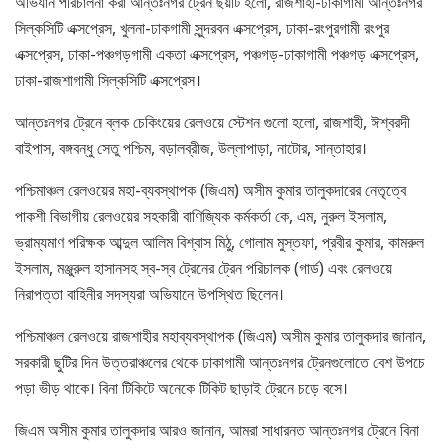
অভিযান পরিচালনা করা আন্তঃনগর ট্রেন ছয়টি হলো, রাজশাহী-ঢাকাগামী আন্তঃনগর
সিল্কসিটি এক্সপ্রেস, খুলনা-ঢাকগামী সুন্দরবন এক্সপ্রেস, ঢাকা-রংপুরগামী রংপুর
এক্সপ্রেস, ঢাকা-পঞ্চগড়গামী একতা এক্সপ্রেস, পঞ্চগড়-ঢাকাগামী পঞ্চগড় এক্সপ্রেস,
ঢাকা-রাজশাগামী সিল্কসিটি এক্সপ্রেস।
আন্তঃনগর ট্রেনে ব্লক চেকিংয়ের রেলওয়ে স্টেশন গুলো হলো, রাজশাহী, ঈশ্বরদী
বাইপাস, বঙ্গবন্ধু সেতু পশ্চিম, বড়ালব্রীজ, উল্লাপাড়া, নাটোর, সান্তাহার।
পশ্চিমাঞ্চল রেলওয়ের মহা-ব্যবস্থাপক (জিএম) অসীম কুমার তালুকদারের নেতৃত্বে
পাকশী বিভাগীয় রেলওয়ের সহকারী বাণিজ্যিক কর্মকর্তা কে, এম, নুরুল ইসলাম,
ভ্রাম্যমাণ পরিক্ষক আব্দুল আলিম বিশ্বাস মিঠু, গোলাম মুস্তফা, প্রবীর কুমার, কামরুল
ইসলাম, মঞ্জুরুল হাসানসহ স্ব-স্ব ট্রেনের ট্রেন পরিচালক (গার্ড) এবং রেলওয়ে
নিরাপত্তা বাহিনীর সদস্যরা অভিযানে উপস্থিত ছিলেন।
পশ্চিমাঞ্চল রেলওয়ে রাজশাহীর মহাব্যবস্থাপক (জিএম) অসীম কুমার তালুকদার জানান,
সরকারী ছুটির দিন উত্তরাঞ্চলের থেকে ঢাকাগামী আন্তঃনগর ট্রেনগুলোতে বেশ উপচে
পড়া ভীড় থাকে। বিনা টিকিটে অনেকে টিকিট ছাড়াই ট্রেনে চড়ে বসে।
জিএম অসীম কুমার তালুকদার আরও জানান, আমরা সাধারনত আন্তঃনগর ট্রেনে বিনা