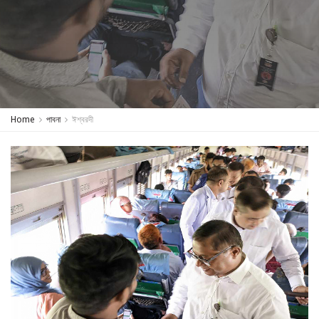
Home
পাবনা
ঈশ্বরদী