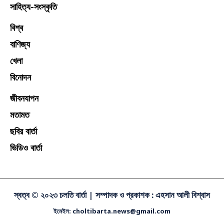
সাহিত্য-সংস্কৃতি
বিশ্ব
বাণিজ্য
খেলা
বিনোদন
জীবনযাপন
মতামত
ছবির বার্তা
ভিডিও বার্তা
স্বত্ব © ২০২৩ চলতি বার্তা |
সম্পাদক ও প্রকাশক : এহসান আলী বিশ্বাস
ইমেইল: choltibarta.news@gmail.com