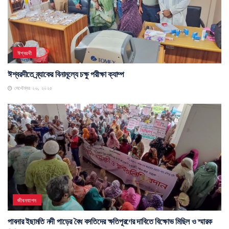
ঈশ্বরদী
ঈশ্বরদীতে ব্র্যাকের বিনামূল্যে চক্ষু পরীক্ষা ক্যাম্প
সেপ্টেম্বর ২৬, ২০২৫
জীবনযাপন
পাবনার ইছামতি নদী পাড়ের বৈধ বসতিদের ক্ষতিপূরণের দাবিতে বিক্ষোভ মিছিল ও স্মারক