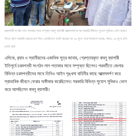
চরমপন্থী সংগঠন লাল পতাকার সাথে সম্পৃক্ত বাবলু ব্যাপারী আত্মসমর্পণের পর সরকারি বিভিন্ন সুযোগ সুবিধাও ভোগ করেন।
ঈদের আগে সরকারি ত্রানের চাল নিতে এসেছিলেন চলতি বছরের গত ২৬ জুন। সদর উপজেলা চত্বর, পাবনা, ২৬ জুন। ছবি-
চলতি বার্তা
এদিকে, র‍্যাব ও স্থানীয়দের একাধিক সুত্র জানায়, গ্রেপ্তারকৃত বাবলু ব্যাপারী
ইতিপূর্বে চরমপন্থী সংগঠন লাল পতাকার সাথে সম্পৃক্ত ছিলেন। পরবর্তীতে জেলার
বিভিন্ন চরমপন্থীদের সাথে তিনিও আইন শৃঙ্খলা বাহিনীর কাছে আত্মসমর্পণ করে
স্বাভাবিক জীবনে ফেরার অঙ্গীকার করেছিলেন। সরকারি বিভিন্ন সুযোগ সুবিধাও ভোগ
করে আসছিলেন বাবলু ব্যাপারী।