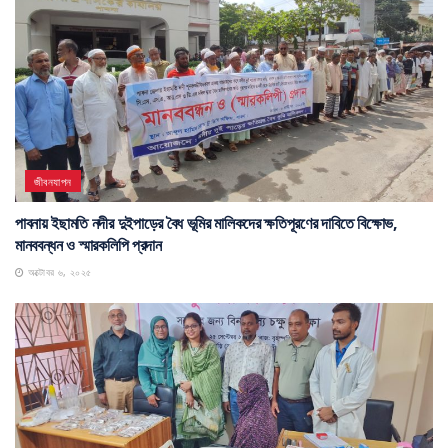
জীবনযাপন
পাবনায় ইছামতি নদীর দুইপাড়ের বৈধ ভূমির মালিকদের ক্ষতিপূরণের দাবিতে বিক্ষোভ,
মানববন্ধন ও স্মারকলিপি প্রদান
অক্টোবর ৬, ২০২৫