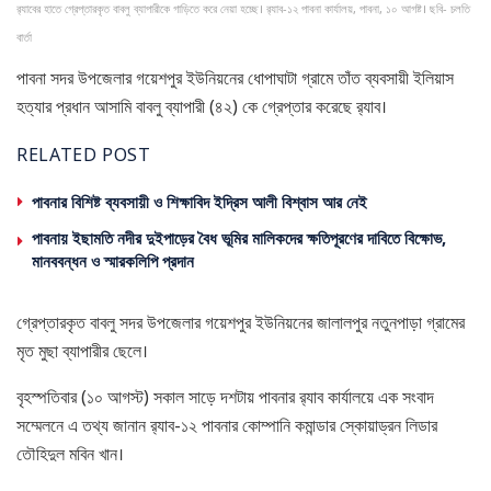
র‍্যাবের হাতে গ্রেপ্তারকৃত বাবলু ব্যাপারীকে গাড়িতে করে নেয়া হচ্ছে। র‍্যাব-১২ পাবনা কার্যালয়, পাবনা, ১০ আগষ্ট। ছবি- চলতি
বার্তা
পাবনা সদর উপজেলার গয়েশপুর ইউনিয়নের ধোপাঘাটা গ্রামে তাঁত ব্যবসায়ী ইলিয়াস
হত্যার প্রধান আসামি বাবলু ব্যাপারী (৪২) কে গ্রেপ্তার করেছে র‍্যাব।
RELATED POST
পাবনার বিশিষ্ট ব্যবসায়ী ও শিক্ষাবিদ ইদ্রিস আলী বিশ্বাস আর নেই
পাবনায় ইছামতি নদীর দুইপাড়ের বৈধ ভূমির মালিকদের ক্ষতিপূরণের দাবিতে বিক্ষোভ,
মানববন্ধন ও স্মারকলিপি প্রদান
গ্রেপ্তারকৃত বাবলু সদর উপজেলার গয়েশপুর ইউনিয়নের জালালপুর নতুনপাড়া গ্রামের
মৃত মুছা ব্যাপারীর ছেলে।
বৃহস্পতিবার (১০ আগস্ট) সকাল সাড়ে দশটায় পাবনার র‍্যাব কার্যালয়ে এক সংবাদ
সম্মেলনে এ তথ্য জানান র‍্যাব-১২ পাবনার কোম্পানি কমান্ডার স্কোয়াড্রন লিডার
তৌহিদুল মবিন খান।