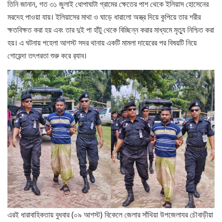
তিনি জানান, গত ৩১ জুলাই ধোপাঘাটা গ্রামের ক্ষেতের পাশ থেকে ইলিয়াস হোসেনের
মরদেহ পাওয়া যায়। ইলিয়াসের মাথা ও ঘাড়ে ধারালো অস্ত্র দিয়ে কুপিয়ে তার শরীর
ক্ষতবিক্ষত করা হয় এবং তার দুই পা হাঁটু থেকে বিচ্ছিন্ন করার মাধ্যমে মৃত্যু নিশ্চিত করা
হয়। এ ঘটনায় পহেলা আগস্ট সদর থানায় একটি মামলা দায়েরের পর বিষয়টি নিয়ে
গোয়েন্দা তৎপরতা শুরু করে র‍্যাব।
এরই ধারাবাহিকতায় বুধবার (০৯ আগস্ট) বিকেলে জেলার সাঁথিয়া উপজেলাযর চৌবাড়ীয়া