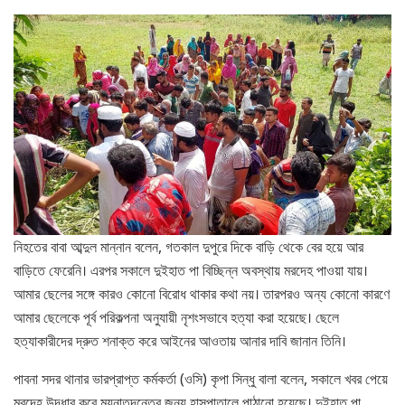
নিহতের বাবা আব্দুল মান্নান বলেন, গতকাল দুপুরে দিকে বাড়ি থেকে বের হয়ে আর
বাড়িতে ফেরেনি। এরপর সকালে দুইহাত পা বিচ্ছিন্ন অবস্থায় মরদেহ পাওয়া যায়।
আমার ছেলের সঙ্গে কারও কোনো বিরোধ থাকার কথা নয়। তারপরও অন্য কোনো কারণে
আমার ছেলেকে পূর্ব পরিকল্পনা অনুযায়ী নৃশংসভাবে হত্যা করা হয়েছে। ছেলে
হত্যাকারীদের দ্রুত শনাক্ত করে আইনের আওতায় আনার দাবি জানান তিনি।
পাবনা সদর থানার ভারপ্রাপ্ত কর্মকর্তা (ওসি) কৃপা সিন্ধু বালা বলেন, সকালে খবর পেয়ে
মরদেহ উদ্ধার করে ময়নাতদন্তের জন্য হাসপাতালে পাঠানো হয়েছে। দুইহাত পা