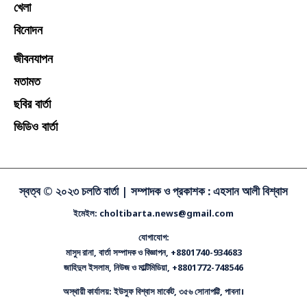
খেলা
বিনোদন
জীবনযাপন
মতামত
ছবির বার্তা
ভিডিও বার্তা
স্বত্ব © ২০২৩ চলতি বার্তা |
সম্পাদক ও প্রকাশক : এহসান আলী বিশ্বাস
ইমেইল: choltibarta.news@gmail.com
যোগাযোগ:
মাসুদ রানা, বার্তা সম্পাদক ও বিজ্ঞাপন, +8801740-934683
জাহিদুল ইসলাম, নিউজ ও মাল্টিমিডিয়া, +8801772-748546
অস্থায়ী কার্যালয়: ইউসুফ বিশ্বাস মার্কেট, ৩৫৬ সোনাপট্টি, পাবনা।