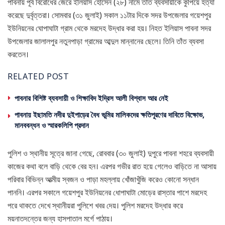
পাবনায় পূর্ব বিরোধের জেরে ইলিয়াস হোসেন (২৮) নামে তাঁত ব্যবসায়ীকে কুপিয়ে হত্যা
করেছে দুর্বৃত্তরা। সোমবার (৩১ জুলাই) সকাল ১১টার দিকে সদর উপজেলার গয়েশপুর
ইউনিয়নের ঘোপাঘাটা গ্রাম থেকে মরদেহ উদ্ধার করা হয়। নিহত ইলিয়াস পাবনা সদর
উপজেলার জালালপুর নতুনপাড়া গ্রামের আব্দুল মান্নানের ছেলে। তিনি তাঁত ব্যবসা
করতেন।
RELATED POST
পাবনার বিশিষ্ট ব্যবসায়ী ও শিক্ষাবিদ ইদ্রিস আলী বিশ্বাস আর নেই
পাবনায় ইছামতি নদীর দুইপাড়ের বৈধ ভূমির মালিকদের ক্ষতিপূরণের দাবিতে বিক্ষোভ,
মানববন্ধন ও স্মারকলিপি প্রদান
পুলিশ ও স্থানীয় সূত্রে জানা গেছে, রোববার (৩০ জুলাই) দুপুরে পাবনা শহরে ব্যবসায়ী
কাজের কথা বলে বাড়ি থেকে বের হন। এরপর গভীর রাত হয়ে গেলেও বাড়িতে না আসায়
পরিবার বিভিন্ন আত্মীয় স্বজন ও পাড়া মহল্লায় খোঁজাখুঁজি করেও কোনো সন্ধান
পাননি। এরপর সকালে গয়েশপুর ইউনিয়নের ধোপাঘাটা মোড়ের রাস্তার পাশে মরদেহ
পরে থাকতে দেখে স্থানীয়রা পুলিশে খবর দেয়। পুলিশ মরদেহ উদ্ধার করে
ময়নাতদন্তের জন্য হাসপাতাল মর্গে পাঠায়।