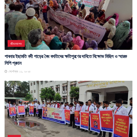
জীবনযাপন
পাবনার ইছামতি নদী পাড়ের বৈধ বসতিদের ক্ষতিপূরণের দাবিতে বিক্ষোভ মিছিল ও স্মারক
লিপি প্রদান
সেপ্টেম্বর ১১, ২০২৫