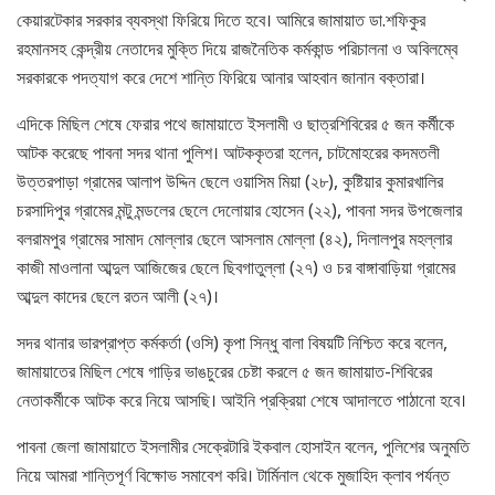
কেয়ারটেকার সরকার ব্যবস্থা ফিরিয়ে দিতে হবে। আমিরে জামায়াত ডা.শফিকুর
রহমানসহ কেন্দ্রীয় নেতাদের মুক্তি দিয়ে রাজনৈতিক কর্মকান্ড পরিচালনা ও অবিলম্বে
সরকারকে পদত্যাগ করে দেশে শান্তি ফিরিয়ে আনার আহবান জানান বক্তারা।
এদিকে মিছিল শেষে ফেরার পথে জামায়াতে ইসলামী ও ছাত্রশিবিরের ৫ জন কর্মীকে
আটক করেছে পাবনা সদর থানা পুলিশ। আটককৃতরা হলেন, চাটমোহরের কদমতলী
উত্তরপাড়া গ্রামের আলাপ উদ্দিন ছেলে ওয়াসিম মিয়া (২৮), কুষ্টিয়ার কুমারখালির
চরসাদিপুর গ্রামের মন্টু মন্ডলের ছেলে দেলোয়ার হোসেন (২২), পাবনা সদর উপজেলার
বলরামপুর গ্রামের সামাদ মোল্লার ছেলে আসলাম মোল্লা (৪২), দিলালপুর মহল্লার
কাজী মাওলানা আব্দুল আজিজের ছেলে ছিবগাতুল্লা (২৭) ও চর বাঙ্গাবাড়িয়া গ্রামের
আব্দুল কাদের ছেলে রতন আলী (২৭)।
সদর থানার ভারপ্রাপ্ত কর্মকর্তা (ওসি) কৃপা সিন্ধু বালা বিষয়টি নিশ্চিত করে বলেন,
জামায়াতের মিছিল শেষে গাড়ির ভাঙচুরের চেষ্টা করলে ৫ জন জামায়াত-শিবিরের
নেতাকর্মীকে আটক করে নিয়ে আসছি। আইনি প্রক্রিয়া শেষে আদালতে পাঠানো হবে।
পাবনা জেলা জামায়াতে ইসলামীর সেক্রেটারি ইকবাল হোসাইন বলেন, পুলিশের অনুমতি
নিয়ে আমরা শান্তিপূর্ণ বিক্ষোভ সমাবেশ করি। টার্মিনাল থেকে মুজাহিদ ক্লাব পর্যন্ত