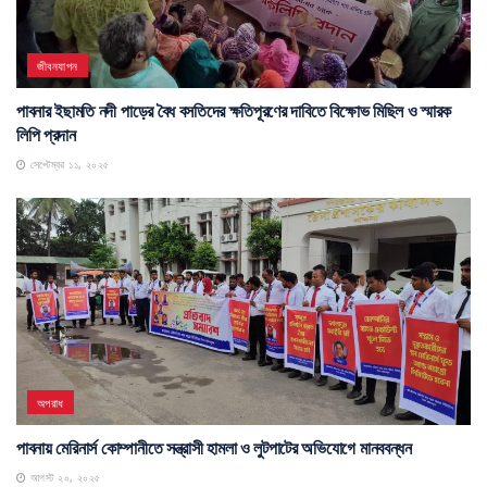
জীবনযাপন
পাবনার ইছামতি নদী পাড়ের বৈধ বসতিদের ক্ষতিপূরণের দাবিতে বিক্ষোভ মিছিল ও স্মারক
লিপি প্রদান
সেপ্টেম্বর ১১, ২০২৫
অপরাধ
পাবনায় মেরিনার্স কোম্পানীতে সন্ত্রাসী হামলা ও লুটপাটের অভিযোগে মানববন্ধন
আগস্ট ২০, ২০২৫