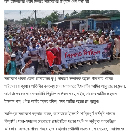
বাস টার্মিনালের শহীদ মিনারে সমাবেশের মাধ্যমে শেষ করা হয়।
সমাবেশে পাবনা জেলা জামায়াতর যুগ্ম-সাধারণ সম্পাদক আব্দুল গাফফার খানের
পরিচালনায় প্রধান অতিথির বক্তব্য দেন জামায়াতে ইসলামীর আমির আবু তালেব মন্ডল,
জামায়াতের জেলা সেক্রেটারি প্রিন্সিপাল ইকবাল হোসাইন, নায়েবে আমীর জহুরুল
ইসলাম খান, পৌর আমীর আব্দুর রকিব, সদর আমির আব্দুর রব প্রমুখ।
সংক্ষিপ্ত সমাবেশে বক্তারা বলেন, জামায়াতে ইসলামী শান্তিপূর্ণ কর্মসূচি পালনে
বিশ্বাসী। সভা-সমাবেশ যেকোনো রাজনৈতিক দলের সংবিধান স্বীকৃত গণতান্ত্রিক
অধিকার। আজকে পাবনা শহরে হাজার হাজার তৌহিদী জনতার ঢল নেমেছে। অবিলম্বে