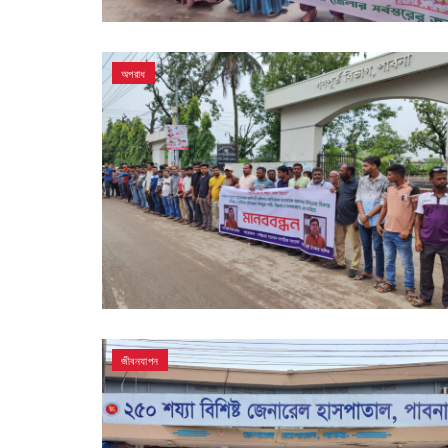
অপরাধ
জীবনযাপন