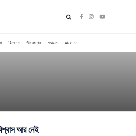
লা
বিনোদন
জীবনযাপন
মতামত
আরো
 বিশ্বাস আর নেই