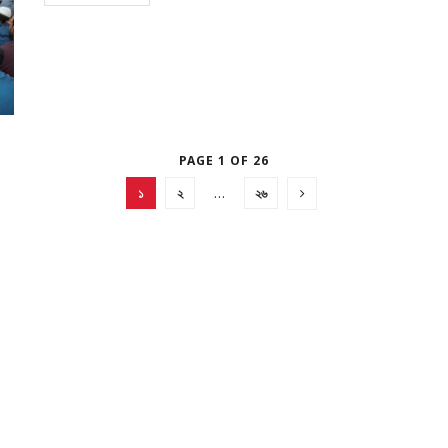
PAGE 1 OF 26
১
২
…
২৬