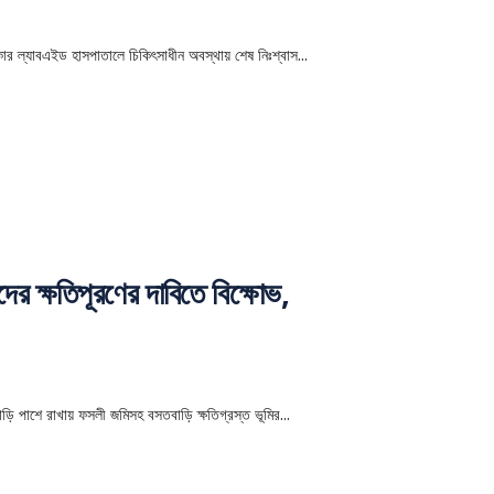
াকার ল্যাবএইড হাসপাতালে চিকিৎসাধীন অবস্থায় শেষ নিঃশ্বাস...
ের ক্ষতিপূরণের দাবিতে বিক্ষোভ,
়ি পাশে রাখায় ফসলী জমিসহ বসতবাড়ি ক্ষতিগ্রস্ত ভূমির...