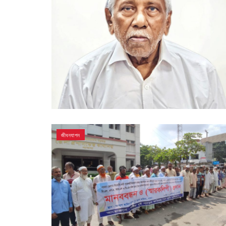
জীবনযাপন