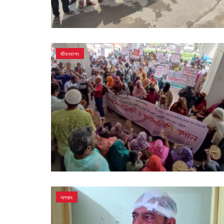
জীবনযাপন
অপরাধ