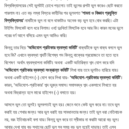
বিশ্ববিদ্যালয়ের সেই ভুলটাই চোখে পড়লো। তাই ভুলের গল্পটা ভুল করেও ছোট করতে
পারলাম না। এত বড় লম্বা বিস্তর কাহীনির পর ভুলবশত
‘পাবনা ও বিজ্ঞান প্রযুক্তি
বিশ্ববিদ্যালয়’
নামটিকে ভুল না বলে থাকাটাও অনেক বড় ভুল হবে বোধ করছি। এটা
টাইপিং মিসকেট বলে ধরে নিলাম। ওহ! দুঃখিত! মিসটেক হবে আর কি। কারন মনের ভুলে
পরের বর্ণ আগে বসিয়ে এমন ভুল আমিও করি।
কিন্তু তার নিচে
’অভিযোগ প্রতিকার ব্যবস্থা কমিটি’
বাক্যটিকে ভুল বাক্য বললে ভুল
হবে কি? এখানে ব্যবস্থা শব্দটি বিশেষ্য পদ কিন্তু বাক্যের প্রয়োজনে তা হতে হবে
বিশেষণ অর্থাৎ ব্যবস্থাপনা কমিটি। অথবা একটি অতিরিক্ত শব্দ যোগ করে যদি
’অভিযোগ প্রতিকার ব্যবস্থা সংক্রান্ত কমিটি’
লিখা যায় তবে ভুলটাও হারিয়ে যায়।
অথবা একটি হাইপেন (-) যোগ করে লিখা যায়-
’অভিযোগ-প্রতিকার ব্যবস্থা কমিটি’
।
কারন, ‘অভিযোগ-প্রতিকার’ শব্দ দ্বন্দ্ব সমাস। সমাসবদ্ধ শব্দ একসাথে লিখতে হয়
অথবা বিভ্রান্ত হলে মাঝে হাইপেন (-) বসাতে হয়।
আসলে ভুল তো ভুলই। ভুলবশতই ভুল হয়। জেনে ‍শুনে কেউ ভুল করে না। তবে ভুল
করাই হয় শেখার জন্য। আর ভুল ধরাই হয় সাবধানতার জন্য। তাই ভুল ধরা নেতিবাচক
নয়, বরং ইতিবাচকই বলা যায়। কিন্তু ভুল করে তা স্বীকার না করাটা আরো বড় ভুল।
আবার দেখা যায় বড় স্থানের ছোট ভুল সব সময় বড় ভুল হয়েই দাড়ায়। তাই এসব