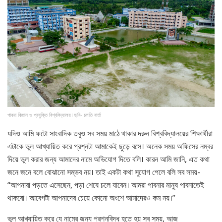
পাবনা বিজ্ঞান ও প্রযুক্তি বিশ্ববিদ্যালয়। ছবি- চলতি বার্তা
যদিও আমি ফটো সাংবাদিক তবুও সব সময় মাঠে থাকার দরুন বিশ্ববিদ্যালয়ের শিক্ষার্থীরা
এটাকে ভুল আখ্যায়িত করে প্রশ্নটা আমাকেই ছুড়ে বসে। অনেক সময় অফিসের নম্বর
দিয়ে ভুল করার জন্য আমাদের নামে অভিযোগ দিতে বলি। কারন আমি জানি, এত কথা
জনে জনে বলে বোঝানো সম্ভব নয়। তাই একটা কথা সুযোগ পেলে বলি সব সময়-
“আপনারা পড়তে এসেছেন, পড়া শেষে চলে যাবেন। আমরা পাবনার মানুষ পাবনাতেই
থাকবো। আবেগটা আপনাদের চেয়ে কোনো অংশে আমাদেরও কম নয়।”
ভুল আখ্যায়িত করে যে নামের জন্য প্রশ্নবিদ্ধ হতে হয় সব সময়, আজ