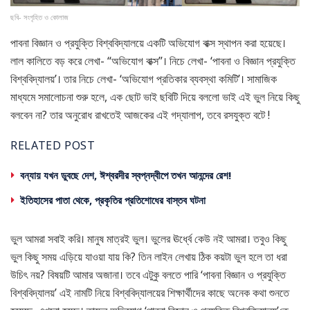
ছবি- সংগৃহিত ও কোলাজ
পাবনা বিজ্ঞান ও প্রযুক্তি বিশ্ববিদ্যালয়ে একটি অভিযোগ বাক্স স্থাপন করা হয়েছে।
লাল কালিতে বড় করে লেখা- “অভিযোগ বাক্স”। নিচে লেখা- ‘পাবনা ও বিজ্ঞান প্রযুক্তি
বিশ্ববিদ্যালয়’। তার নিচে লেখা- ‘অভিযোগ প্রতিকার ব্যবস্থা কমিটি’। সামাজিক
মাধ্যমে সমালোচনা শুরু হলে, এক ছোট ভাই ছবিটি দিয়ে বললো ভাই এই ভুল নিয়ে কিছু
বলবেন না? তার অনুরোধ রাখতেই আজকের এই গদ্যালাপ, তবে রসযুক্ত বটে !
RELATED POST
বন্যায় যখন ডুবছে দেশ, ঈশ্বরদীর স্বপ্নদ্বীপে তখন আনন্দের রেশ!
ইতিহাসের পাতা থেকে, প্রকৃতির প্রতিশোধের বাস্তব ঘটনা
ভুল আমরা সবাই করি। মানুষ মাত্রই ভুল। ভুলের ঊর্ধ্বে কেউ নই আমরা। তবুও কিছু
ভুল কিছু সময় এড়িয়ে যাওয়া যায় কি? তিন লাইন লেখায় ঠিক কয়টা ভুল হলে তা ধরা
উচিৎ নয়? বিষয়টি আমার অজানা। তবে এটুকু বলতে পারি ‘পাবনা বিজ্ঞান ও প্রযুক্তি
বিশ্ববিদ্যালয়’ এই নামটি নিয়ে বিশ্ববিদ্যালয়ের শিক্ষার্থীদের কাছে অনেক কথা শুনতে