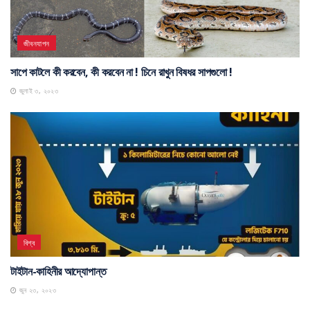
জীবনযাপন
সাপে কাটলে কী করবেন, কী করবেন না ! চিনে রাখুন বিষধর সাপগুলো !
জুলাই ৩, ২০২৩
বিশ্ব
টাইটান-কাহিনীর আদ্যোপান্ত
জুন ২৩, ২০২৩