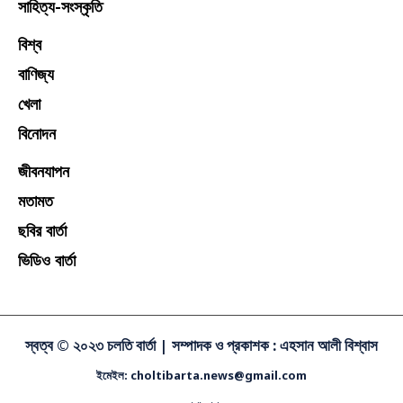
সাহিত্য-সংস্কৃতি
বিশ্ব
বাণিজ্য
খেলা
বিনোদন
জীবনযাপন
মতামত
ছবির বার্তা
ভিডিও বার্তা
স্বত্ব © ২০২৩ চলতি বার্তা |
সম্পাদক ও প্রকাশক : এহসান আলী বিশ্বাস
ইমেইল: choltibarta.news@gmail.com