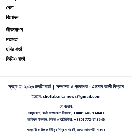
খেলা
বিনোদন
জীবনযাপন
মতামত
ছবির বার্তা
ভিডিও বার্তা
স্বত্ব © ২০২৩ চলতি বার্তা |
সম্পাদক ও প্রকাশক : এহসান আলী বিশ্বাস
ইমেইল: choltibarta.news@gmail.com
যোগাযোগ:
মাসুদ রানা, বার্তা সম্পাদক ও বিজ্ঞাপন, +8801740-934683
জাহিদুল ইসলাম, নিউজ ও মাল্টিমিডিয়া, +8801772-748546
অস্থায়ী কার্যালয়: ইউসুফ বিশ্বাস মার্কেট, ৩৫৬ সোনাপট্টি, পাবনা।