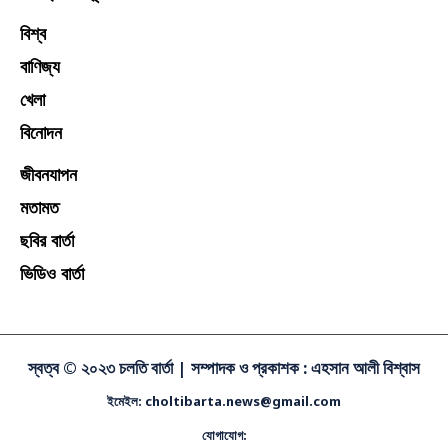
বিশ্ব
বাণিজ্য
খেলা
বিনোদন
জীবনযাপন
মতামত
ছবির বার্তা
ভিডিও বার্তা
স্বত্ব © ২০২৩ চলতি বার্তা |
সম্পাদক ও প্রকাশক : এহসান আলী বিশ্বাস
ইমেইল: choltibarta.news@gmail.com
যোগাযোগ: