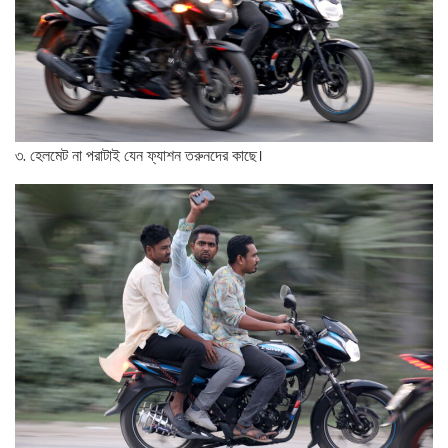
৩. হেলমেট না পরাটাই যেন ফ্যাশন তরুনদের কাছে।