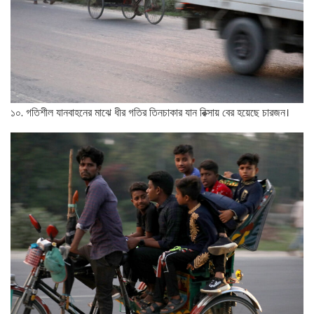
১০. গতিশীল যানবাহনের মাঝে ধীর গতির তিনচাকার যান রিক্সায় বের হয়েছে চারজন।