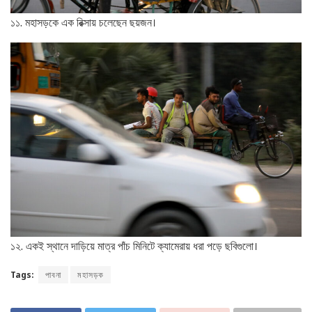
১১. মহাসড়কে এক রিক্সায় চলেছেন ছয়জন।
১২. একই স্থানে দাড়িয়ে মাত্র পাঁচ মিনিটে ক্যামেরায় ধরা পড়ে ছবিগুলো।
Tags:
পাবনা
মহাসড়ক