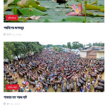
চাটমোহর
পদ্মবিলের জলময়ূর
জুলাই ১০, ২০২৩
ছবির বার্তা
পাবনার যত গরুর হাট
জুন ২৭, ২০২৩