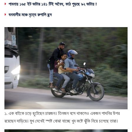
পাবনায় ১৬৫ ইট ভাটার ১৪১ টিই অবৈধ, কাঠ পুড়ছে ৯২ ভাটায় !
বনমালীর মঞ্চে নৃত্যে রুপালি ছন্দ
১. এক বাইকে চড়ে ছুটেছেন চারজন। তিনজন বসে থাকলেও একজন পাদনির উপর
রয়েছেন দাড়িয়ে। মুখ দেখেই স্পষ্ট বোঝা যাচ্ছে খুব কষ্টে ঝুঁকি নিয়ে চলেছে তারা।