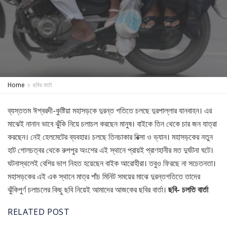
Home
ছবির বার্তা
ব্যস্ততম ঈশ্বরদী-কুষ্টিয়া মহাসড়কে দুরন্ত গতিতে চলছে দুরপাল্লার যানবাহন। এর
মাঝেই নানান ভাবে ঝুঁকি নিয়ে চলাচল করছেন মানুষ। বাইকে তিন থেকে চার জন যাত্রা
করছেন। নেই হেলমেটের ব্যবহার। চলছে তিনচাকার রিক্সা ও ভ্যান। মহাসড়কের নতুন
হাট গোলচত্বর থেকে রুপপুর অংশের এই স্থানে প্রায়ই প্রাণহানীর মত দুর্ঘটনা ঘটে।
ঘটনাস্থলেই বেশির ভাগ নিহত হয়েছেন বাইক আরোহীরা। তবুও ফিরছে না সচেতনতা।
মহাসড়কের এই এক স্থানে মাত্র পাঁচ মিনিট সময়ের মাঝে দুরন্তগতিতে তাদের
ঝুঁকিপুর্ণ চলাচলের কিছু ছবি নিয়েই আমাদের আজকের ছবির বার্তা।
ছবি- চলতি বার্তা
RELATED POST