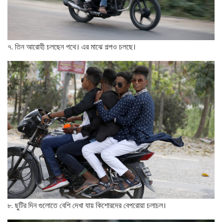
৭. তিন আরোহী চলছেন পথে। এর মাঝে গল্পও চলছে।
৮. ছুটির দিন গুলোতে বেশি দেখা যায় কিশোরদের বেপরোয়া চলাচল।