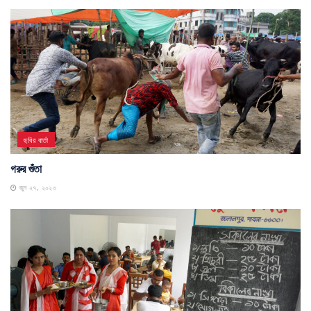
ছবির বার্তা
গরুর গুঁতা
জুন ২৭, ২০২৩