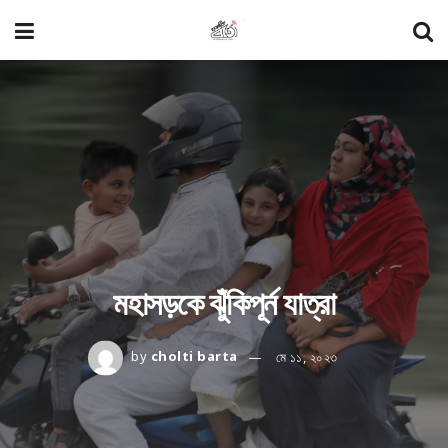
মহাসড়কে ঝুঁকিপূর্ন যাত্রা
by
cholti barta
মে ১১, ২০২৩