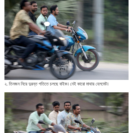
২. তিনজন নিয়ে দুরন্ত গতিতে চলছে বাইক। নেই কারো মাথায় হেলমেট।