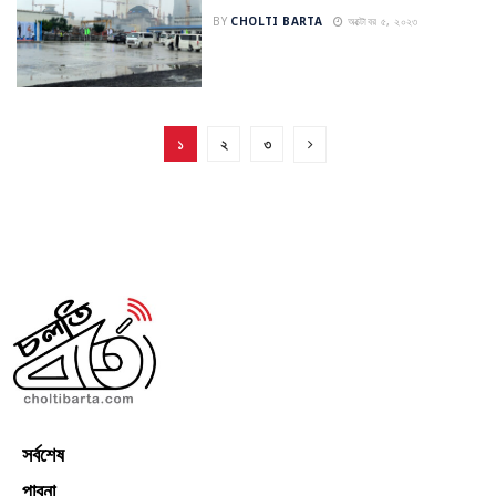
BY
CHOLTI BARTA
অক্টোবর ৫, ২০২৩
১
২
৩
সর্বশেষ
পাবনা