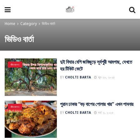
Home
Category
ভিডিও বার্তা
ভিডিও বার্তা
দুই বিঘার বেশি জমিজুড়ে সূর্যপুরী আমগাছ, দেখতে
জীবনযাপন
হয় টিকিট কেটে
BY
CHOLTI BARTA
জুন ২৮, ২০২৫
পুরান ঢাকার “বড় বাপের পোলায় খায়” এখন পাবনায়
জীবনযাপন
BY
CHOLTI BARTA
মার্চ ৩, ২০২৫