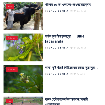
পাবনায় ৩০ মণ ওজনের গরু নেয়ামতুল্লাহ
পাবনা
BY
CHOLTI BARTA
জুন ২০, ২০২৩
দুর্লভ ফুল নীল কৃষ্ণচূড়া || Blue
ভিডিও বার্তা
Jacaranda
BY
CHOLTI BARTA
জুন ১৩, ২০২৩
আহা, বৃষ্টি ঝরে ! গিটারের ছয় তারের সুরে সুরে…
ভিডিও বার্তা
BY
CHOLTI BARTA
জুন ৭, ২০২৩
দ্রুত হেলিপ্যাডের ইট অপসারণের দাবী
খেলা
খেলোয়াড়দের