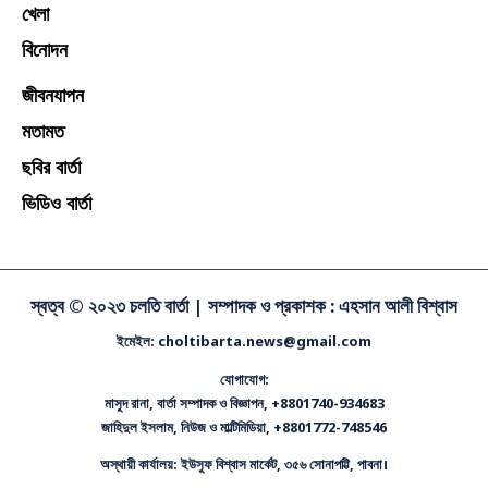
খেলা
বিনোদন
জীবনযাপন
মতামত
ছবির বার্তা
ভিডিও বার্তা
স্বত্ব © ২০২৩ চলতি বার্তা |
সম্পাদক ও প্রকাশক : এহসান আলী বিশ্বাস
ইমেইল: choltibarta.news@gmail.com
যোগাযোগ:
মাসুদ রানা, বার্তা সম্পাদক ও বিজ্ঞাপন, +8801740-934683
জাহিদুল ইসলাম, নিউজ ও মাল্টিমিডিয়া, +8801772-748546
অস্থায়ী কার্যালয়: ইউসুফ বিশ্বাস মার্কেট, ৩৫৬ সোনাপট্টি, পাবনা।