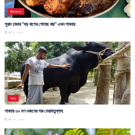
জীবনযাপন
পুরান ঢাকার “বড় বাপের পোলায় খায়” এখন পাবনায়
মার্চ ৩, ২০২৫
পাবনা
পাবনায় ৩০ মণ ওজনের গরু নেয়ামতুল্লাহ
জুন ২০, ২০২৩