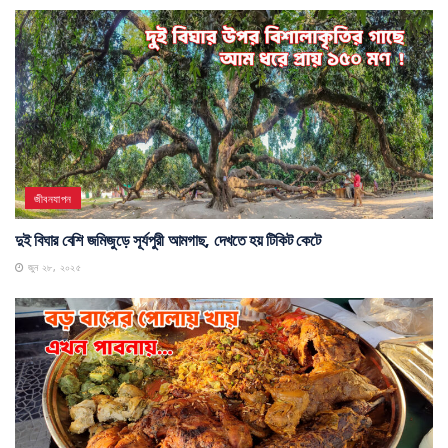
জীবনযাপন
দুই বিঘার বেশি জমিজুড়ে সূর্যপুরী আমগাছ, দেখতে হয় টিকিট কেটে
জুন ২৮, ২০২৫