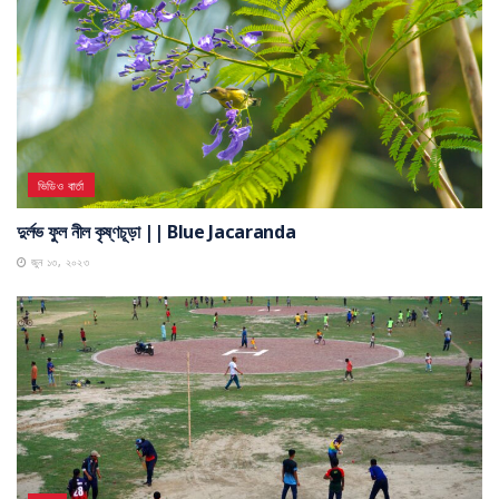
ভিডিও বার্তা
দুর্লভ ফুল নীল কৃষ্ণচূড়া || Blue Jacaranda
জুন ১৩, ২০২৩