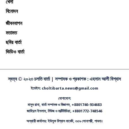
খেলা
বিনোদন
জীবনযাপন
মতামত
ছবির বার্তা
ভিডিও বার্তা
স্বত্ব © ২০২৩ চলতি বার্তা |
সম্পাদক ও প্রকাশক : এহসান আলী বিশ্বাস
ইমেইল: choltibarta.news@gmail.com
যোগাযোগ:
মাসুদ রানা, বার্তা সম্পাদক ও বিজ্ঞাপন, +8801740-934683
জাহিদুল ইসলাম, নিউজ ও মাল্টিমিডিয়া, +8801772-748546
অস্থায়ী কার্যালয়: ইউসুফ বিশ্বাস মার্কেট, ৩৫৬ সোনাপট্টি, পাবনা।