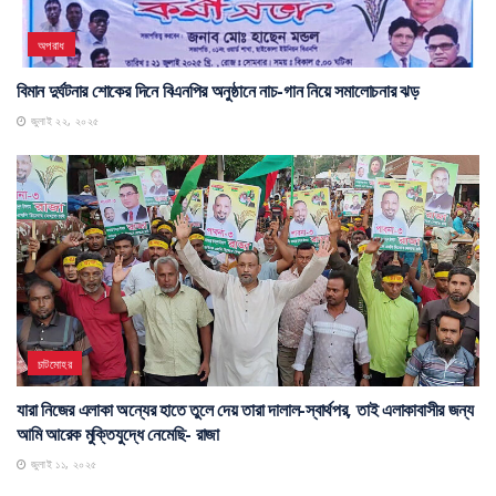
অপরাধ
বিমান দুর্ঘটনার শোকের দিনে বিএনপির অনুষ্ঠানে নাচ-গান নিয়ে সমালোচনার ঝড়
জুলাই ২২, ২০২৫
চাটমোহর
যারা নিজের এলাকা অন্যের হাতে তুলে দেয় তারা দালাল-স্বার্থপর, তাই এলাকাবাসীর জন্য
আমি আরেক মুক্তিযুদ্ধে নেমেছি- রাজা
জুলাই ১১, ২০২৫