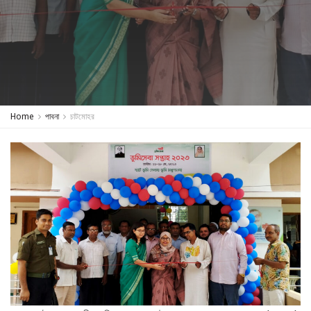
Home
পাবনা
চাটমোহর