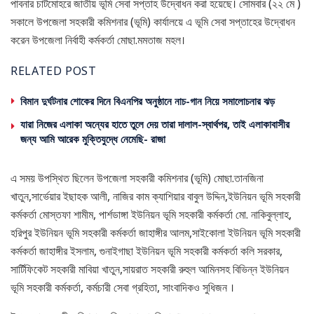
পাবনার চাটমোহরে জাতীয় ভূমি সেবা সপ্তাহ উদ্বোধন করা হয়েছে। সোমবার (২২ মে )
সকালে উপজেলা সহকারী কমিশনার (ভূমি) কার্যালয়ে এ ভূমি সেবা সপ্তাহের উদ্বোধন
করেন উপজেলা নির্বাহী কর্মকর্তা মোছা.মমতাজ মহল।
RELATED POST
বিমান দুর্ঘটনার শোকের দিনে বিএনপির অনুষ্ঠানে নাচ-গান নিয়ে সমালোচনার ঝড়
যারা নিজের এলাকা অন্যের হাতে তুলে দেয় তারা দালাল-স্বার্থপর, তাই এলাকাবাসীর
জন্য আমি আরেক মুক্তিযুদ্ধে নেমেছি- রাজা
এ সময় উপস্থিত ছিলেন উপজেলা সহকারী কমিশনার (ভূমি) মোছা.তানজিনা
খাতুন,সার্ভেয়ার ইছাহক আলী, নাজির কাম ক্যাশিয়ার বাবুল উদ্দিন,ইউনিয়ন ভূমি সহকারী
কর্মকর্তা মোস্তফা শামীম, পার্শডাঙ্গা ইউনিয়ন ভূমি সহকারী কর্মকর্তা মো. নাকিবুল্লাহ,
হরিপুর ইউনিয়ন ভূমি সহকারী কর্মকর্তা জাহাঙ্গীর আলম,সাইকোলা ইউনিয়ন ভূমি সহকারী
কর্মকর্তা জাহাঙ্গীর ইসলাম, গুনাইগাছা ইউনিয়ন ভূমি সহকারী কর্মকর্তা কলি সরকার,
সার্টিফিকেট সহকারী মাবিয়া খাতুন,সায়রাত সহকারী রুহুল আমিনসহ বিভিন্ন ইউনিয়ন
ভূমি সহকারী কর্মকর্তা, কর্মচারী সেবা গ্রহিতা, সাংবাদিকও সুধিজন ।