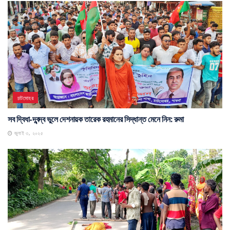
চাটমোহর
সব দ্বিধা-দ্বন্দ্ব ভুলে দেশনায়ক তারেক রহমানের সিদ্ধান্ত মেনে নিন: রুমা
জুলাই ৩, ২০২৫