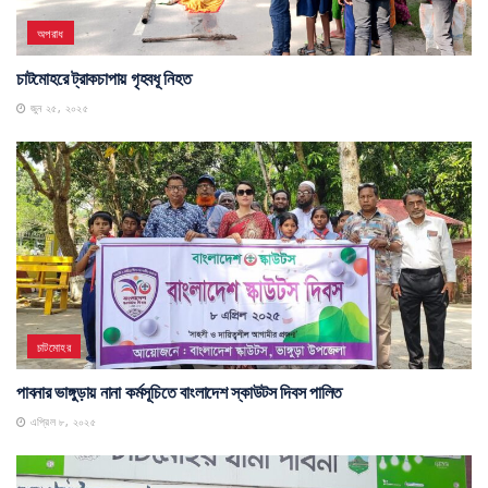
অপরাধ
চাটমোহরে ট্রাকচাপায় গৃহবধূ নিহত
জুন ২৫, ২০২৫
চাটমোহর
পাবনার ভাঙ্গুড়ায় নানা কর্মসূচিতে বাংলাদেশ স্কাউটস দিবস পালিত
এপ্রিল ৮, ২০২৫