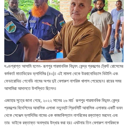
দণ্ডপ্রাপ্ত আসামি হলেন- রূপপুর পারমানবিক বিদ্যুৎ কেন্দ্র প্রকল্পের ট্রেস্ট রোসেমের
কর্মকর্তা মাতাভিয়েভ ভ্লাদিমির (৪৩)। এই মামলা থেকে উরবানোভিচাস ভিটালি এবং
ফেডারোভিচ গেনেডি নামের অপর দুই বেলারুশ নাগরিক খালাস পেয়েছেন। রায়ের সময়
আসামিরা আদালতে উপস্থিত ছিলেন।
এজাহার সূত্রে জানা গেছে, ২০২২ সালের ২৬ মার্চ রূপপুর পারমানবিক বিদ্যুৎ কেন্দ্র
প্রকল্পের বিদেশিদের আবাসিক এলাকা নতুনহাট গ্রিনসিটি আবাসিক এলাকার একটি ভবন
থেকে সেভেত্স ভ্লাদিমির নামের এক কাজাকিস্তান নাগরিকের রক্তাক্ত মরদেহ এবং
তার ভাইকে রক্তাক্ত অবস্থায় উদ্ধার করা হয়। এঘটনায় তিন বেলারুশ নাগরিককে