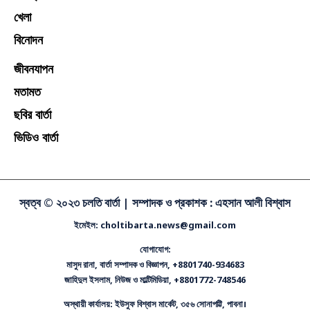
খেলা
বিনোদন
জীবনযাপন
মতামত
ছবির বার্তা
ভিডিও বার্তা
স্বত্ব © ২০২৩ চলতি বার্তা |
সম্পাদক ও প্রকাশক : এহসান আলী বিশ্বাস
ইমেইল: choltibarta.news@gmail.com
যোগাযোগ:
মাসুদ রানা, বার্তা সম্পাদক ও বিজ্ঞাপন, +8801740-934683
জাহিদুল ইসলাম, নিউজ ও মাল্টিমিডিয়া, +8801772-748546
অস্থায়ী কার্যালয়: ইউসুফ বিশ্বাস মার্কেট, ৩৫৬ সোনাপট্টি, পাবনা।