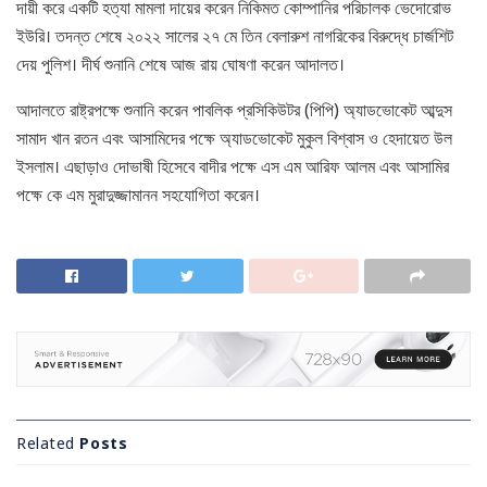
দায়ী করে একটি হত্যা মামলা দায়ের করেন নিকিমত কোম্পানির পরিচালক ভেদোরোভ
ইউরি। তদন্ত শেষে ২০২২ সালের ২৭ মে তিন বেলারুশ নাগরিকের বিরুদ্ধে চার্জশিট
দেয় পুলিশ। দীর্ঘ শুনানি শেষে আজ রায় ঘোষণা করেন আদালত।
আদালতে রাষ্ট্রপক্ষে শুনানি করেন পাবলিক প্রসিকিউটর (পিপি) অ্যাডভোকেট আব্দুস
সামাদ খান রতন এবং আসামিদের পক্ষে অ্যাডভোকেট মুকুল বিশ্বাস ও হেদায়েত উল
ইসলাম। এছাড়াও দোভাষী হিসেবে বাদীর পক্ষে এস এম আরিফ আলম এবং আসামির
পক্ষে কে এম মুরাদুজ্জামানন সহযোগিতা করেন।
Related
Posts