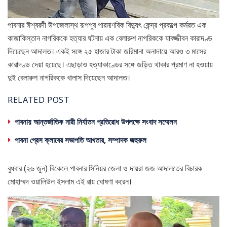
পাবনার ঈশ্বরদী উপজেলাস্থ রূপপুর পারমাণবিক বিদ্যুৎ কেন্দ্র প্রকল্পে কর্মরত এক
কাজাকিস্তান নাগরিককে হত্যার ঘটনায় এক বেলারুশ নাগরিককে যাবজ্জীবন কারাদণ্ড
দিয়েছেন আদালত। একই সঙ্গে ২৫ হাজার টাকা জরিমানা অনাদায়ে আরও ৩ মাসের
কারাদণ্ড দেয়া হয়েছে। এছাড়াও হত্যাকাণ্ডের সঙ্গে জড়িত থাকার প্রমাণ না হওয়ায়
দুই বেলারুশ নাগরিককে খালাস দিয়েছেন আদালত।
RELATED POST
পাবনায় আন্তর্জাতিক নারী নির্যাতন প্রতিরোধ উপলক্ষে সংবাদ সম্মেলন
পাবনা প্রেস ক্লাবের সভাপতি আখতার, সম্পাদক জহুরুল
বুধবার (২৬ জুন) বিকেলে পাবনার সিনিয়র জেলা ও দায়রা জজ আদালতের বিচারক
মোহাম্মদ ওয়ালিউল ইসলাম এই রায় ঘোষণা করেন।