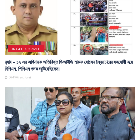
UNCATEGORIZED
র‍্যাব – ১২ এর অধিনায়ক অতিরিক্ত ডিআইজি মারুফ হোসেন স্বৈরাচারের সহযোগী হয়ে
বিপিএম, পিপিএম পদক জুটিয়েছিলেন।
সেপ্টেম্বর ১৫, ২০২৪