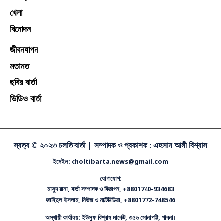
খেলা
বিনোদন
জীবনযাপন
মতামত
ছবির বার্তা
ভিডিও বার্তা
স্বত্ব © ২০২৩ চলতি বার্তা |
সম্পাদক ও প্রকাশক : এহসান আলী বিশ্বাস
ইমেইল: choltibarta.news@gmail.com
যোগাযোগ:
মাসুদ রানা, বার্তা সম্পাদক ও বিজ্ঞাপন, +8801740-934683
জাহিদুল ইসলাম, নিউজ ও মাল্টিমিডিয়া, +8801772-748546
অস্থায়ী কার্যালয়: ইউসুফ বিশ্বাস মার্কেট, ৩৫৬ সোনাপট্টি, পাবনা।