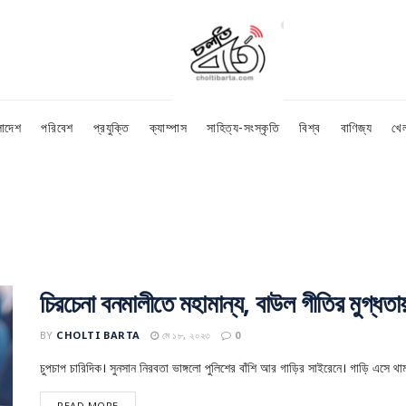
লাদেশ
পরিবেশ
প্রযুক্তি
ক্যাম্পাস
সাহিত্য-সংস্কৃতি
বিশ্ব
বাণিজ্য
খে
চিরচেনা বনমালীতে মহামান্য, বাউল গীতির মুগ্ধত
BY
CHOLTI BARTA
মে ১৮, ২০২৩
0
চুপচাপ চারিদিক। সুনসান নিরবতা ভাঙ্গলো পুলিশের বাঁশি আর গাড়ির সাইরেনে। গাড়ি এসে থামল
READ MORE