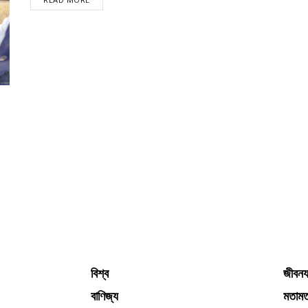
বিশ্ব
জীবনয
বাণিজ্য
মতাম