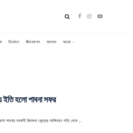
লা
বিনোদন
জীবনযাপন
মতামত
আরো
ায় ইতি হলো পাবনা সফর
ো পাবনার বনমালী শিল্পকলা কেন্দ্রের আঙ্গিনায়। গাড়ি থেকে ...