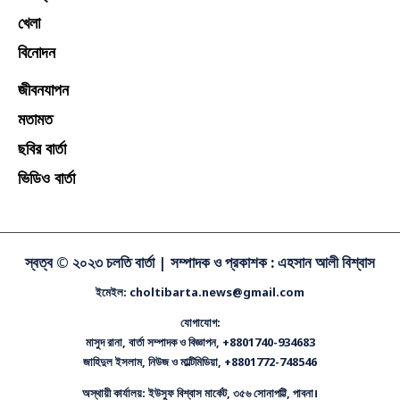
খেলা
বিনোদন
জীবনযাপন
মতামত
ছবির বার্তা
ভিডিও বার্তা
স্বত্ব © ২০২৩ চলতি বার্তা |
সম্পাদক ও প্রকাশক : এহসান আলী বিশ্বাস
ইমেইল: choltibarta.news@gmail.com
যোগাযোগ:
মাসুদ রানা, বার্তা সম্পাদক ও বিজ্ঞাপন, +8801740-934683
জাহিদুল ইসলাম, নিউজ ও মাল্টিমিডিয়া, +8801772-748546
অস্থায়ী কার্যালয়: ইউসুফ বিশ্বাস মার্কেট, ৩৫৬ সোনাপট্টি, পাবনা।