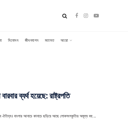
লা
বিনোদন
জীবনযাপন
মতামত
আরো
ারবার ব্যর্থ হয়েছে: রাষ্ট্রপতি
্য ঐতিহ্য। বাংলার আনাচে কানাচে ছড়িয়ে আছে লোকসংস্কৃতির অমূল্য বহু ...