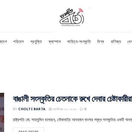
লাদেশ
পরিবেশ
প্রযুক্তি
ক্যাম্পাস
সাহিত্য-সংস্কৃতি
বিশ্ব
বাণিজ্য
খে
বাঙালী সংস্কৃতির চেতনাকে রুখে দেবার চেষ্টাকারীরা ব
BY
CHOLTI BARTA
সেপ্টেম্বর ২৮, ২০২৩
0
রাষ্ট্রপতি মো. সাহাবুদ্দিন বলেছেন, নৌকাবাইচ আবহমান বাংলার সমৃদ্ধ সংস্কৃতির একটি অনন
READ MORE