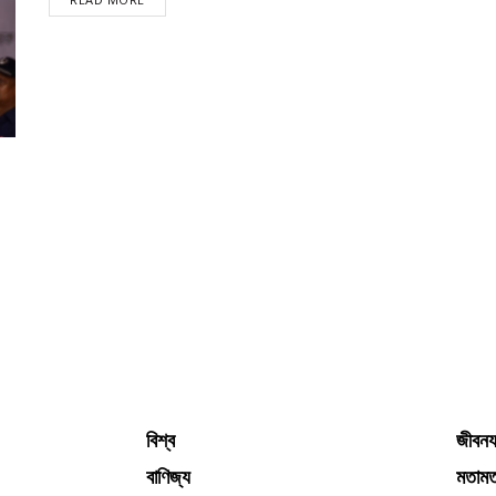
বিশ্ব
জীবনয
বাণিজ্য
মতাম