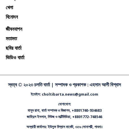
খেলা
বিনোদন
জীবনযাপন
মতামত
ছবির বার্তা
ভিডিও বার্তা
স্বত্ব © ২০২৩ চলতি বার্তা |
সম্পাদক ও প্রকাশক : এহসান আলী বিশ্বাস
ইমেইল: choltibarta.news@gmail.com
যোগাযোগ:
মাসুদ রানা, বার্তা সম্পাদক ও বিজ্ঞাপন, +8801740-934683
জাহিদুল ইসলাম, নিউজ ও মাল্টিমিডিয়া, +8801772-748546
অস্থায়ী কার্যালয়: ইউসুফ বিশ্বাস মার্কেট, ৩৫৬ সোনাপট্টি, পাবনা।