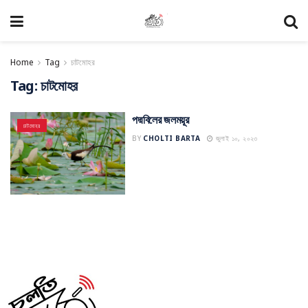
Home
Tag
চাটমোহর
Tag:
চাটমোহর
পদ্মবিলের জলময়ূর
চাটমোহর
BY
CHOLTI BARTA
জুলাই ১০, ২০২৩