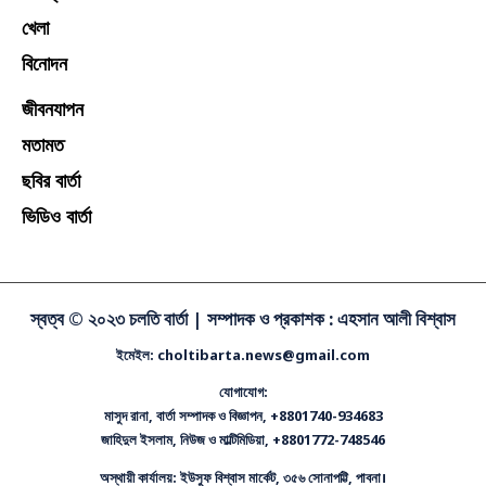
খেলা
বিনোদন
জীবনযাপন
মতামত
ছবির বার্তা
ভিডিও বার্তা
স্বত্ব © ২০২৩ চলতি বার্তা |
সম্পাদক ও প্রকাশক : এহসান আলী বিশ্বাস
ইমেইল: choltibarta.news@gmail.com
যোগাযোগ:
মাসুদ রানা, বার্তা সম্পাদক ও বিজ্ঞাপন, +8801740-934683
জাহিদুল ইসলাম, নিউজ ও মাল্টিমিডিয়া, +8801772-748546
অস্থায়ী কার্যালয়: ইউসুফ বিশ্বাস মার্কেট, ৩৫৬ সোনাপট্টি, পাবনা।